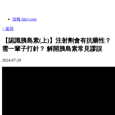
信報 hkej.com
< 返回
【認識胰島素(上)】注射劑會有抗藥性？
需一輩子打針？ 解開胰島素常見謬誤
2024-07-29