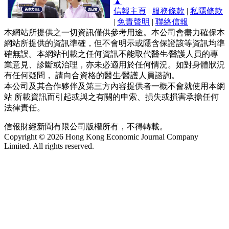
▲
信報主頁
|
服務條款
|
私隱條款
|
免責聲明
|
聯絡信報
本網站所提供之一切資訊僅供參考用途。本公司會盡力確保本
網站所提供的資訊準確，但不會明示或隱含保證該等資訊均準
確無誤。本網站刊載之任何資訊不能取代醫生∕醫護人員的專
業意見、診斷或治理，亦未必適用於任何情況。如對身體狀況
有任何疑問， 請向合資格的醫生∕醫護人員諮詢。
本公司及其合作夥伴及第三方內容提供者一概不會就使用本網
站 所載資訊而引起或與之有關的申索、損失或損害承擔任何
法律責任。
信報財經新聞有限公司版權所有，不得轉載。
Copyright © 2026 Hong Kong Economic Journal Company
Limited. All rights reserved.