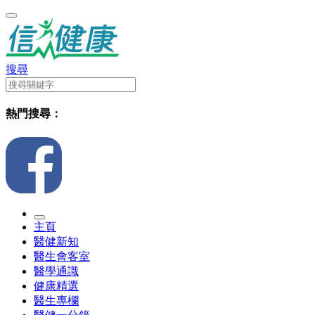
搜尋
熱門搜尋：
主頁
醫健新知
醫生會客室
醫學通識
健康精選
醫生專欄