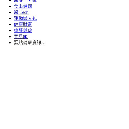
醫健一分鐘
食出健康
醫 Tech
運動懶人包
健康財富
糖胖與你
意見箱
緊貼健康資訊：