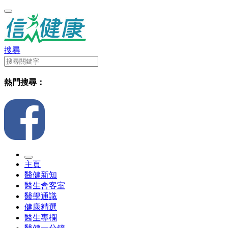
搜尋
熱門搜尋：
主頁
醫健新知
醫生會客室
醫學通識
健康精選
醫生專欄