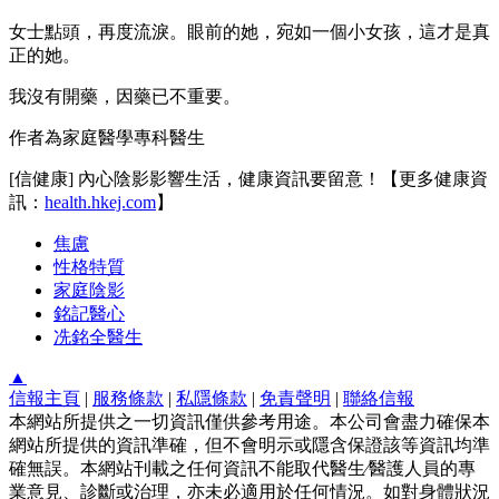
女士點頭，再度流淚。眼前的她，宛如一個小女孩，這才是真
正的她。
我沒有開藥，因藥已不重要。
作者為家庭醫學專科醫生
[信健康] 內心陰影影響生活，健康資訊要留意！【更多健康資
訊：
health.hkej.com
】
焦慮
性格特質
家庭陰影
銘記醫心
冼銘全醫生
▲
信報主頁
|
服務條款
|
私隱條款
|
免責聲明
|
聯絡信報
本網站所提供之一切資訊僅供參考用途。本公司會盡力確保本
網站所提供的資訊準確，但不會明示或隱含保證該等資訊均準
確無誤。本網站刊載之任何資訊不能取代醫生∕醫護人員的專
業意見、診斷或治理，亦未必適用於任何情況。如對身體狀況