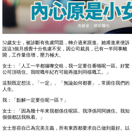
52歲女士，被診斷有焦慮問題，轉介過來跟進。她甫進來便訴
說這3個月感覺十分焦慮不安，因公司裁員，已有一半同事離
開，工作量倍增，壓力極大。
女士：「人工一半都攞嚟交租，我一定要住番喺呢一區。好驚
公司頂唔住。我咁嘅年紀冇可能再搵到同樣嘅工。」
這類既定想法，「一定」、「無論如何都要」，常困住我們的
人生。
我：「點解一定要住呢一區？」
女士：「因為幾十年來我都係住呢區。我淨係同阿姨住。我知
個個都話我執着。」
女士形容自己為完美主義，所有東西都要求自己做到最好。以