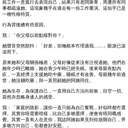
前工作一意孤行去表現自己，結果只有老闆垂青，周遭所有同
事都疏遠她。這現象幾乎在過去每一份工作重演。這似乎已是
一種性格特質。
行為背後總有些原因。
我：「你父母以前點樣對你？」
她聲音突然顫抖：「好差，佢哋根本冇理過我……」眼淚已滾
滾而下。
原來她和父母關係極差，父母好像從來沒有注視過她。他們在
她年少時已離婚，她在青少年時已經失眠。後來母親有點內
疚，一直經濟上支援她吃中藥，睡眠才有改善。母親幾年前過
世，她沒錢吃藥，與一直照顧她的阿姨同住。
她為生存，為保護自己，一直用自己方法向前衝，目空一切。
當然亦忽略身邊人的感受。
我：「家庭的陰影，讓你一直只能為自己奮戰，好似咩都冇選
擇。其實你唔需要咁樣，比自己多啲選擇，便會有唔同嘅感
覺。其實一直有人在意你，我諗阿姨如果見到你放開自己，畀
多啲方向自己，佢都會好安慰。」