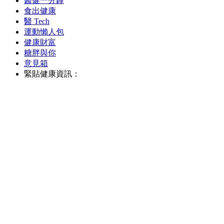
醫健一分鐘
食出健康
醫 Tech
運動懶人包
健康財富
糖胖與你
意見箱
緊貼健康資訊：