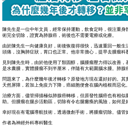
陳先生是一位中年文員，經常保持運動，飲食定時，很注重身
術完全切除，證實為肺腺癌，術後也不需要電療或化療。
由於陳先生一向健康良好，術後恢復得很快，迅速重回一般生
頭痛，沒胸肺症狀，胃口也正常。他非常擔心，提早去腫瘤科
見到陳先生時，由於他使用了類固醇，腦腫瘤壓力得以改善，
是水囊腫，實體腫瘤不到半厘米，伴隨有大範圍腦水腫。肺腺
問題來了，為什麼幾年後才轉移？原發地方現在還好好的。其
天然屏障，若加上免疫力下降，癌細胞便會在腦內植根而惡化
治療方面，儘管掃描極似肺腺癌轉移，但原發性腦癌也有相似
助。但腫瘤在腿步活動區，切除有令右腿癱瘓的風險，如何是
幸好現在有電腦導航技術，透過微創手術，將腫瘤切除。儘管
作者為神經外科專科醫生