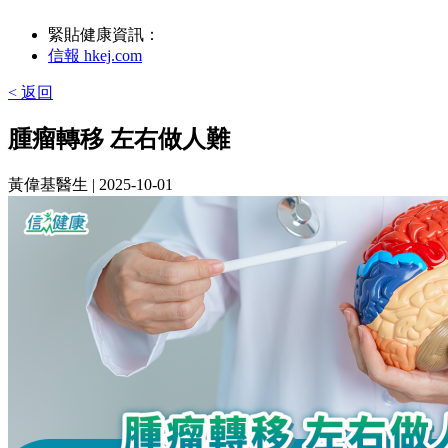
緊貼健康資訊：
信報 hkej.com
< 返回
腫瘤轉移 左右做人難
黃偉基醫生
| 2025-10-01