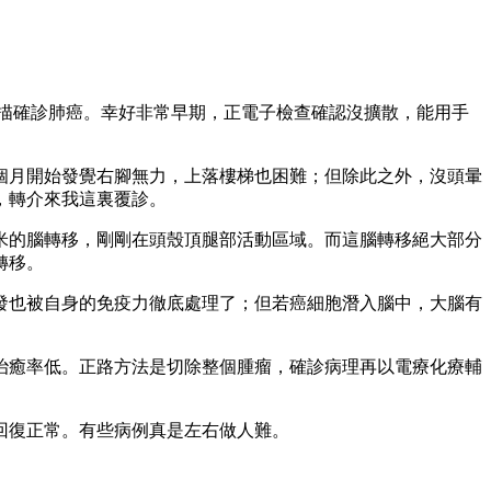
描確診肺癌。幸好非常早期，正電子檢查確認沒擴散，能用手
個月開始發覺右腳無力，上落樓梯也困難；但除此之外，沒頭暈
，轉介來我這裏覆診。
米的腦轉移，剛剛在頭殼頂腿部活動區域。而這腦轉移絕大部分
轉移。
發也被自身的免疫力徹底處理了；但若癌細胞潛入腦中，大腦有
治癒率低。正路方法是切除整個腫瘤，確診病理再以電療化療輔
回復正常。有些病例真是左右做人難。