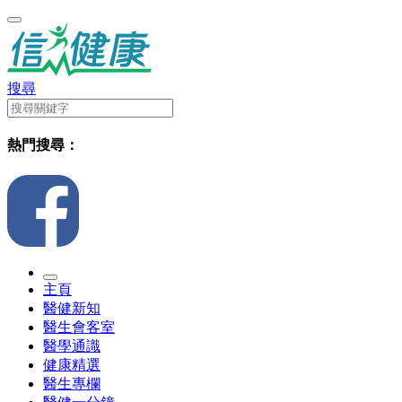
搜尋
熱門搜尋：
主頁
醫健新知
醫生會客室
醫學通識
健康精選
醫生專欄