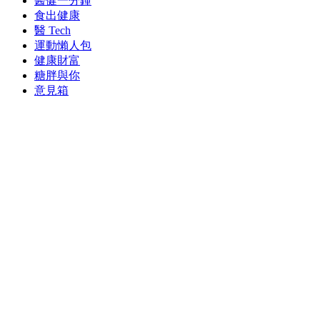
醫健一分鐘
食出健康
醫 Tech
運動懶人包
健康財富
糖胖與你
意見箱