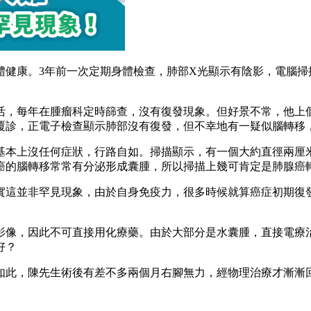
體健康。3年前一次定期身體檢查，肺部X光顯示有陰影，電腦掃
活，每年在腫瘤科定時篩查，沒有復發現象。但好景不常，他上
覆診，正電子檢查顯示肺部沒有復發，但不幸地有一疑似腦轉移
基本上沒任何症狀，行路自如。掃描顯示，有一個大約直徑兩厘
癌的腦轉移常常有分泌形成囊腫，所以掃描上幾可肯定是肺腺癌
實這並非罕見現象，由於自身免疫力，很多時候就算癌症初期復
。
影像，因此不可直接用化療藥。由於大部分是水囊腫，直接電療
好？
如此，陳先生術後有差不多兩個月右腳無力，經物理治療才漸漸