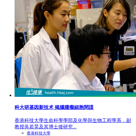
科大研基因新技术 揭腦腫瘤細胞間諜
香港科技大學生命科學學部及化學與生物工程學系，副
教授吳若昊及其博士後研究...
香港科技大學