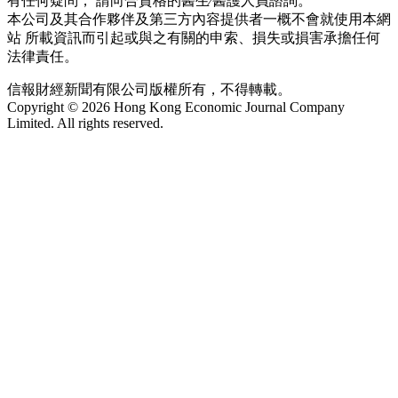
有任何疑問， 請向合資格的醫生∕醫護人員諮詢。
本公司及其合作夥伴及第三方內容提供者一概不會就使用本網
站 所載資訊而引起或與之有關的申索、損失或損害承擔任何
法律責任。
信報財經新聞有限公司版權所有，不得轉載。
Copyright © 2026 Hong Kong Economic Journal Company
Limited. All rights reserved.