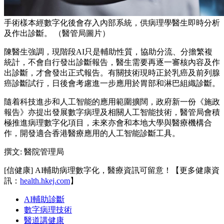
手術樣本經數字化後會存入內部系統，供病理學醫生即時分析
及作出診斷。 （醫管局圖片）
陳醫生強調，現階段AI只是輔助性質，協助分流、分擔繁複
統計，不會自行發出診斷報告，醫生需要再逐一審核內容及作
出診斷，才會發出正式報告。有關技術現時正於乳癌及前列腺
癌診斷試行，日後會考慮進一步應用於胃部和淋巴組織診斷。
隨着科技進步和人工智能的應用範圍擴闊，政府新一份《施政
報告》亦提出發展數字病理及相關人工智能技術，醫管局會積
極推進病理數字化項目，未來亦會和本地大學與醫療機構合
作，開發適合香港醫療應用的人工智能診斷工具。
撰文: 醫院管理局
[信健康] AI輔助病理數字化，醫療資訊可留意！【更多健康資
訊：
health.hkej.com
】
AI輔助診斷
數字病理技術
醫道講健康