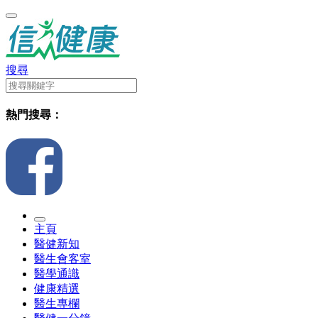
搜尋
熱門搜尋：
主頁
醫健新知
醫生會客室
醫學通識
健康精選
醫生專欄