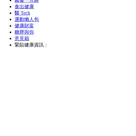
醫健一分鐘
食出健康
醫 Tech
運動懶人包
健康財富
糖胖與你
意見箱
緊貼健康資訊：