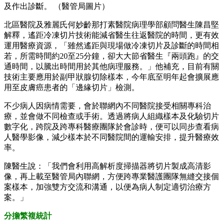
及作出診斷。 （醫管局圖片）
北區醫院及雅麗氏何妙齡那打素醫院病理學部顧問醫生陳昌堅
解釋，遙距冷凍切片技術能減省醫生往返醫院的時間，更有效
運用醫療資源，「雖然遙距與現場做冷凍切片及診斷的時間相
若，所需時間約20至25分鐘，卻大大節省醫生『兩頭跑』的交
通時間，以騰出時間用於其他病理服務。」他補充，目前有關
技術主要應用於副甲狀腺切除樣本，今年底至明年起會擴展應
用至皮膚癌患者的「邊緣切片」檢測。
不少病人因病情需要，會於聯網內不同醫院接受相關專科治
療，並會做不同檢查或手術。透過將病人組織樣本及化驗切片
數字化，跨院及跨專科醫療團隊於會診時，便可以同步查看病
人醫學影像，減少樣本於不同醫院間的運輸安排，提升醫療效
率。
陳醫生說：「我們會利用高解析度掃描器將切片製成高清影
像，再上載至醫管局內聯網，方便跨專業醫護團隊無縫交接個
案樣本，加強雙方交流和溝通，以便為病人制定適切治療方
案。」
分擔繁複統計