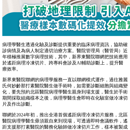
病理學醫生透過化驗及診斷提供重要的臨床病理資訊，協助確
診病情及為病人制定適切治療方案。醫院管理局（醫管局）近
年積極推展數字病理技術，其中，新界東醫院聯網把技術應用
於遙距病理冷凍切片、跨專科會診及AI輔助診斷上，提升醫
療效率。
新界東醫院聯網的病理學服務一直以聯網模式運作，過往雅麗
氏何妙齡那打素醫院醫生做手術時，如需要診斷細胞與組織變
化，要先預約北區醫院病理學醫生親身到場支援，醫生於手術
期間採取組織樣本之後，病理學醫生會即時在化驗室做冷凍切
片及作出診斷。
聯網於2024年初，推出全港首個遙距病理冷凍切片服務，北區
醫院病理學醫生毋須親自來到現場，可透過即時會議軟件，遙
距支援那打素醫院的醫務化驗師做冷凍切片工作，樣本被製成