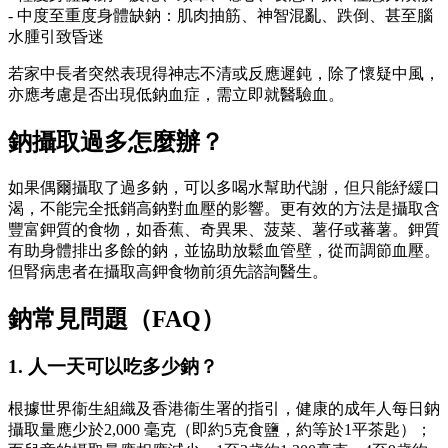
- 中度至重度身體缺鈉：肌肉抽筋、神智混亂、跌倒、甚至腦
水腫引致昏迷
若家中長者突然表現得神志不清或反應遲鈍，除了懷疑中風，
亦應考慮是否出現低鈉血症，需立即就醫驗血。
鈉攝取過多怎麼辦？
如果偶爾攝取了過多鈉，可以多喝水幫助代謝，但只能紓緩口
渴，不能完全抵銷高鈉對血壓的影響。更有效的方法是攝取含
豐富鉀質的食物，如香蕉、奇異果、菠菜、薯仔或蕃薯。鉀質
有助身體排出多餘的鈉，並協助放鬆血管壁，從而調節血壓。
但腎病患者在攝取高鉀食物前須先諮詢醫生。
鈉常見問題（FAQ）
1. 人一天可以吃多少鈉？
根據世界衞生組織及香港衞生署的指引，健康的成年人每日鈉
攝取量應少於2,000 毫克（即約5克食鹽，約等於1平茶匙）；