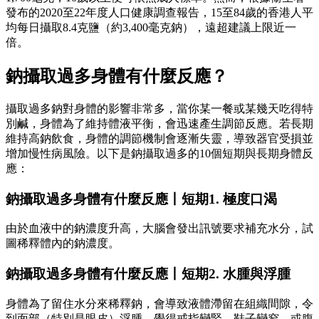
發布的2020至22年度人口健康調查報告，15至84歲的香港人平
均每日攝取8.4克鹽（約3,400毫克鈉），遠超建議上限近一
倍。
鈉攝取過多身體有什麼反應？
攝取過多鈉對身體的影響非常多，當你某一餐或某幾天吃得特
別鹹，身體為了維持體液平衡，會迅速產生調節反應。若長期
維持高鈉飲食，身體的調節機制會逐漸失靈，導致器官受損並
增加慢性病風險。以下是鈉攝取過多的10個短期與長期身體反
應：
鈉攝取過多身體有什麼反應丨短期1. 極度口渴
由於血液中的鈉濃度升高，大腦會發出訊號要求補充水分，試
圖稀釋體內的鈉濃度。
鈉攝取過多身體有什麼反應丨短期2. 水腫與浮腫
身體為了留住水分來稀釋鈉，會導致液體滯留在組織間隙，令
到面部（特別是眼皮）浮腫、覺得戒指變緊、鞋子變窄、或腹