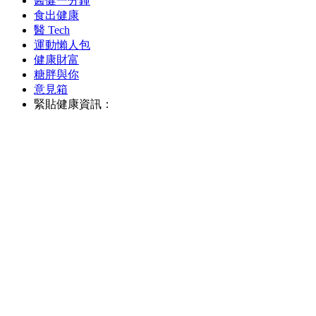
醫健一分鐘
食出健康
醫 Tech
運動懶人包
健康財富
糖胖與你
意見箱
緊貼健康資訊：