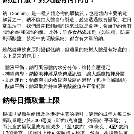
鈉（Sodium）是一種人體必需的礦物質，也是體內主要的電
解質之一。鈉不能由人體自行製造，必須透過飲食攝取。在日
常生活中，我們最常接觸到的鈉來源就是食鹽，食鹽中約含有
40%的鈉和60%的氯。此外，許多食品添加劑（如味精、防腐
劑硝酸鹽、發粉中的碳酸氫鈉）都含有大量的鈉。
雖然健康飲食原則提倡低鈉，但適量的鈉對人體是有好處的，
以下是鈉的作用：
- 體液平衡：鈉可調節體內水分分佈，維持血壓穩定
- 神經傳導：鈉協助神經系統傳遞訊號，讓大腦能指揮身體
- 肌肉運作：鈉參與肌肉收縮與放鬆的過程（包括心臟跳動）
- 酸鹼平衡：鈉幫助維持血液的酸鹼值在正常範圍
鈉每日攝取量上限
根據世界衞生組織及香港衞生署的指引，健康的成年人每日鈉
攝取量應少於2,000毫克（即約5克食鹽，約等於1平茶匙）；
而兒童的攝取量應相應減少，1至3歲約1,300毫克，4至9歲約
1,700毫克，10歲以上便可依照成人標準。然而，根據衞生署