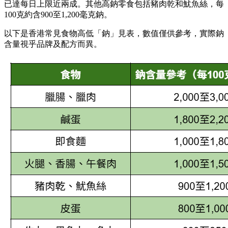
已達每日上限近兩成。其他高鈉零食包括豬肉乾和魷魚絲，每
100克約含900至1,200毫克鈉。
以下是香港常見食物高低「鈉」見表，數值僅供參考，實際鈉
含量視乎品牌及配方而異。