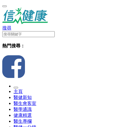
搜尋
熱門搜尋：
主頁
醫健新知
醫生會客室
醫學通識
健康精選
醫生專欄