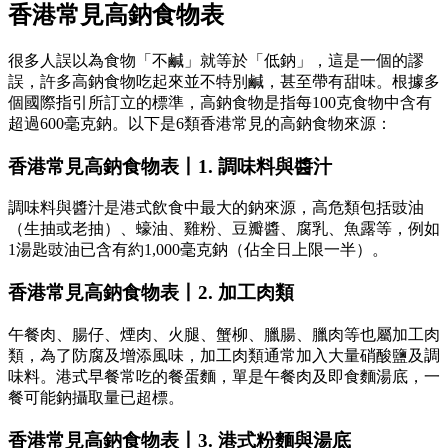
香港常見高鈉食物表
很多人誤以為食物「不鹹」就等於「低鈉」，這是一個的謬
誤，許多高鈉食物吃起來並不特別鹹，甚至帶有甜味。根據多
個國際指引所訂立的標準，高鈉食物是指每100克食物中含有
超過600毫克鈉。以下是6類香港常見的高鈉食物來源：
香港常見高鈉食物表丨1. 調味料與醬汁
調味料與醬汁是港式飲食中最大的鈉來源，高危類包括豉油
（生抽或老抽）、蠔油、雞粉、豆瓣醬、腐乳、魚露等，例如
1湯匙豉油已含有約1,000毫克鈉（佔全日上限一半）。
香港常見高鈉食物表丨2. 加工肉類
午餐肉、腸仔、煙肉、火腿、蟹柳、臘腸、臘肉等也屬加工肉
類，為了防腐及增添風味，加工肉類通常加入大量硝酸鹽及調
味料。港式早餐常吃的餐蛋麵，單是午餐肉及即食麵湯底，一
餐可能鈉攝取量已超標。
香港常見高鈉食物表丨3. 港式粉麵與湯底