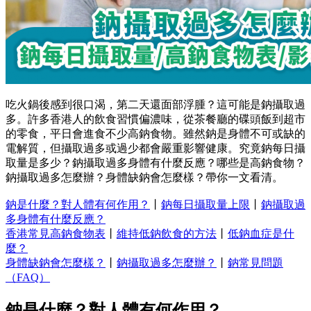
吃火鍋後感到很口渴，第二天還面部浮腫？這可能是鈉攝取過
多。許多香港人的飲食習慣偏濃味，從茶餐廳的碟頭飯到超市
的零食，平日會進食不少高鈉食物。雖然鈉是身體不可或缺的
電解質，但攝取過多或過少都會嚴重影響健康。究竟鈉每日攝
取量是多少？鈉攝取過多身體有什麼反應？哪些是高鈉食物？
鈉攝取過多怎麼辦？身體缺鈉會怎麼樣？帶你一文看清。
鈉是什麼？對人體有何作用？
丨
鈉每日攝取量上限
丨
鈉攝取過
多身體有什麼反應？
香港常見高鈉食物表
丨
維持低鈉飲食的方法
丨
低鈉血症是什
麼？
身體缺鈉會怎麼樣？
丨
鈉攝取過多怎麼辦？
丨
鈉常見問題
（FAQ）
鈉是什麼？對人體有何作用？