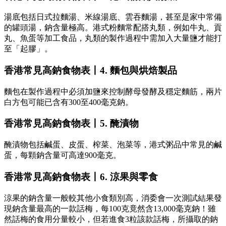
湯底包括日式拉麵湯、米線湯底、雲吞麵湯，甚至是家中常備
的罐頭湯，鈉含量極高。港式粉麵常配搭丸類，例如牛丸、貢
丸、魚蛋等加工食品，丸類的製作過程中需加入大量鹽才能打
至「起膠」。
香港常見高鈉食物表丨4. 麵包與烘焙製品
麵包在製作過程中必須加鹽來控制酵母發酵及穩定麵筋，兩片
白方包可能已含有300至400毫克鈉。
香港常見高鈉食物表丨5. 醃漬物
醃漬物包括鹹蛋、皮蛋、榨菜、泡菜等，港式粥品中常見的鹹
蛋，每顆鈉含量可高達900毫克。
香港常見高鈉食物表丨6. 涼果與零食
涼果的鈉含量一般較其他小食類別高，消委會一次測試結果發
現鈉含量最高的一款話梅，每100克竟然含13,000毫克鈉！雖
然話梅的食用分量較小，但若進食3粒該款話梅，所攝取的鈉