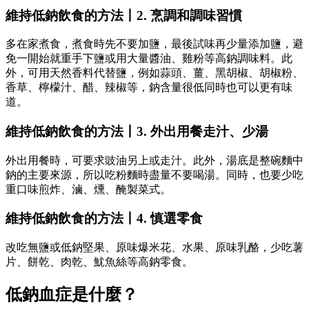
維持低鈉飲食的方法丨2. 烹調和調味習慣
多在家煮食，煮食時先不要加鹽，最後試味再少量添加鹽，避
免一開始就重手下鹽或用大量醬油、雞粉等高鈉調味料。​此
外，可用天然香料代替鹽，例如蒜頭、薑、黑胡椒、胡椒粉、
香草、檸檬汁、醋、辣椒等，鈉含量很低同時也可以更有味
道。
維持低鈉飲食的方法丨3. 外出用餐走汁、少湯
外出用餐時，可要求豉油另上或走汁。此外，湯底是整碗麵中
鈉的主要來源，所以吃粉麵時盡量不要喝湯。同時，也要少吃
重口味煎炸、滷、燻、醃製菜式。
維持低鈉飲食的方法丨4. 慎選零食
改吃無鹽或低鈉堅果、原味爆米花、水果、原味乳酪，少吃薯
片、餅乾、肉乾、魷魚絲等高鈉零食。
低鈉血症是什麼？