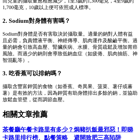
而兒童的攝取量應相應減少，1至3歲約1,300毫克，4至9歲約
1,700毫克，10歲以上便可依照成人標準。
2. Sodium對身體有害嗎？
Sodium對身體是否有害取決於攝取量。適量的鈉對人體有益
且必需，負責體液平衡、神經傳導、肌肉運作及酸鹼平衡。過
量的鈉會引致高血壓、腎臟疾病、水腫、骨質疏鬆及增加胃癌
風險。而過少的鈉則會導致低鈉血症（如疲倦、肌肉抽筋、神
智混亂等）。
3. 吃香蕉可以排鈉嗎？
攝取含豐富鉀質的食物（如香蕉、奇異果、菠菜、薯仔或蕃
薯）是有效的方法，因為鉀質有助身體排出多餘的鈉，並協助
放鬆血管壁，從而調節血壓。
相關文章推薦
茶餐廳午餐卡路里有多少？焗豬扒飯最邪惡！即睇
卡路里排行榜、點餐策略 避開致肥三高陷阱