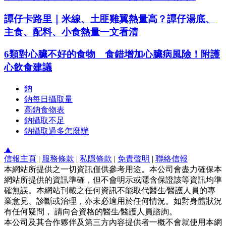
譚仔卡路里｜米線、土匪雞翼熱量高？譚仔湯底、
主食、配料、小食熱量一文看清
6類對心臟不好的食物 食錯增加心臟病風險！附護
心飲食建議
鈉
鈉每日攝取量
高鈉食物表
鈉攝取不足
鈉攝取過多怎麼辦
▲
信報主頁
|
服務條款
|
私隱條款
|
免責聲明
|
聯絡信報
本網站所提供之一切資訊僅供參考用途。本公司會盡力確保本
網站所提供的資訊準確，但不會明示或隱含保證該等資訊均準
確無誤。本網站刊載之任何資訊不能取代醫生∕醫護人員的專
業意見、診斷或治理，亦未必適用於任何情況。如對身體狀況
有任何疑問， 請向合資格的醫生∕醫護人員諮詢。
本公司及其合作夥伴及第三方內容提供者一概不會就使用本網