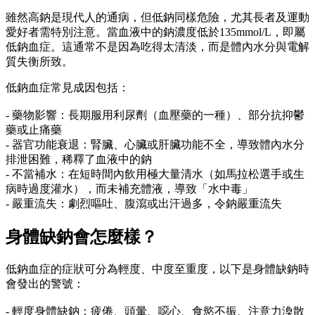
雖然高鈉是現代人的通病，但低鈉同樣危險，尤其長者及運動
愛好者需特別注意。當血液中的鈉濃度低於135mmol/L，即屬
低鈉血症。這通常不是因為吃得太清淡，而是體內水分與電解
質失衡所致。
低鈉血症常見成因包括：
- 藥物影響：長期服用利尿劑（血壓藥的一種）、部分抗抑鬱
藥或止痛藥
- 器官功能衰退：腎臟、心臟或肝臟功能不全，導致體內水分
排泄困難，稀釋了血液中的鈉
- 不當補水：在短時間內飲用極大量清水（如馬拉松選手或生
病時過度灌水），而未補充體液，導致「水中毒」
- 嚴重流失：劇烈嘔吐、腹瀉或出汗過多，令鈉嚴重流失
身體缺鈉會怎麼樣？
低鈉血症的症狀可分為輕度、中度至重度，以下是身體缺鈉時
會發出的警號：
- 輕度身體缺鈉：疲倦、頭暈、噁心、食慾不振、注意力渙散