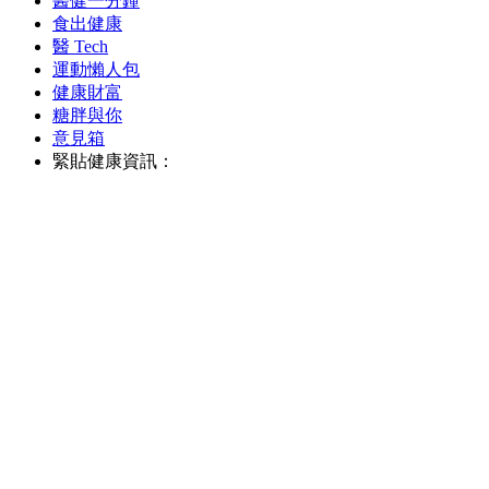
醫健一分鐘
食出健康
醫 Tech
運動懶人包
健康財富
糖胖與你
意見箱
緊貼健康資訊：