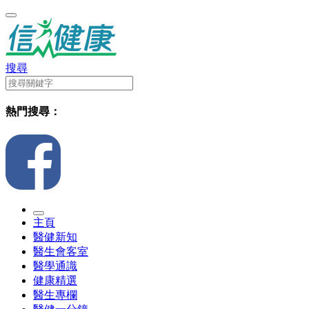
搜尋
熱門搜尋：
主頁
醫健新知
醫生會客室
醫學通識
健康精選
醫生專欄