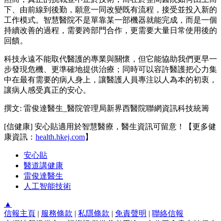
下、由前線到後勤，願意一同改變既有流程，接受並投入新的
工作模式。智慧醫院不是單靠某一部機器就能完成，而是一個
持續改善的過程，需要跨部門合作，更需要大量日常使用後的
回饋。
科技永遠不能取代醫護的專業與關懷，但它能協助我們更早一
步發現危機、更準確地提供治療；同時可以容許醫護把心力集
中在最有需要的病人身上，讓醫護人員專注以人為本的初衷，
讓病人感受真正的安心。
撰文: 雷俊達醫生_醫院管理局新界西醫院聯網資訊科技統籌
[信健康] 安心貼適用於智慧醫療，醫生資訊可留意！【更多健
康資訊：
health.hkej.com
】
安心貼
醫道講健康
雷俊達醫生
人工智能技術
▲
信報主頁
|
服務條款
|
私隱條款
|
免責聲明
|
聯絡信報