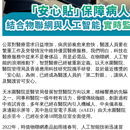
公眾對醫療需求日益增加，病房節奏愈來愈快，醫護人員要在
繁重工作及突發情況中維持優質醫療服務。我們明白，科技在
醫療服務中從來不是奢侈品，而是必需品。在物聯網、人工智
能的浪潮推動下，智慧醫療已經被重新定義。以天水圍醫院、
醫院管理局及香港應用科技研究院攜手研發、並於最近獲獎的
「安心貼」為例，已經成為醫護人員的「第二對眼」，讓病人
及醫護皆可安心。
天水圍醫院是醫管局發展智慧醫院方向以來，積極響應的先驅
之一。同事和醫院一樣年輕有活力，毋懼傳統枷鎖，創新過程
中肯試肯改，多年來已經在醫院內引入機械人、中央儀表板、
床邊顯示屏等，其中急症室電子系統（eAED）由天水圍醫院
起步至今，已經在全港18間急症室全面使用。
2022年，時值物聯網產品如雨後春筍、人工智能技術迅速冒