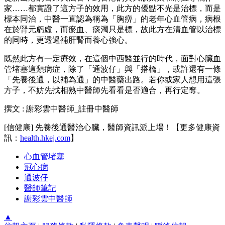
家……都實證了這方子的效用，此方的優點不光是治標，而是
標本同治，中醫一直認為稱為「胸痹」的老年心血管病，病根
在於腎元虧虛，而瘀血、痰濁只是標，故此方在清血管以治標
的同時，更透過補肝腎而養心強心。
既然此方有一定療效，在這個中西醫並行的時代，面對心臟血
管堵塞這類病症，除了「通波仔」與「搭橋」，或許還有一條
「先養後通，以補為通」的中醫藥出路。若你或家人想用這張
方子，不妨先找相熟中醫師先看看是否適合，再行定奪。
撰文 : 謝彩雲中醫師_註冊中醫師
[信健康] 先養後通醫治心臟，醫師資訊派上場！【更多健康資
訊：
health.hkej.com
】
心血管堵塞
冠心病
通波仔
醫師筆記
謝彩雲中醫師
▲