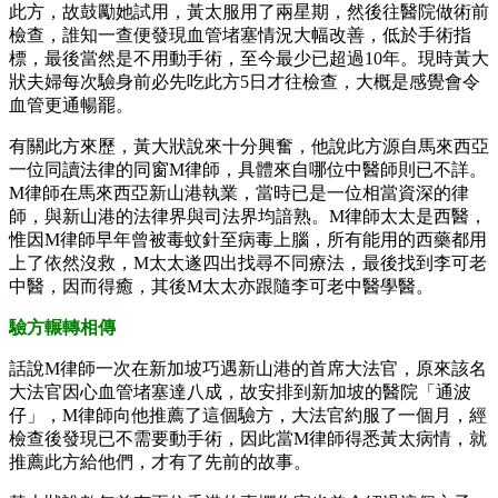
此方，故鼓勵她試用，黃太服用了兩星期，然後往醫院做術前
檢查，誰知一查便發現血管堵塞情況大幅改善，低於手術指
標，最後當然是不用動手術，至今最少已超過10年。現時黃大
狀夫婦每次驗身前必先吃此方5日才往檢查，大概是感覺會令
血管更通暢罷。
有關此方來歷，黃大狀說來十分興奮，他說此方源自馬來西亞
一位同讀法律的同窗M律師，具體來自哪位中醫師則已不詳。
M律師在馬來西亞新山港執業，當時已是一位相當資深的律
師，與新山港的法律界與司法界均諳熟。M律師太太是西醫，
惟因M律師早年曾被毒蚊針至病毒上腦，所有能用的西藥都用
上了依然沒救，M太太遂四出找尋不同療法，最後找到李可老
中醫，因而得癒，其後M太太亦跟隨李可老中醫學醫。
驗方輾轉相傳
話說M律師一次在新加坡巧遇新山港的首席大法官，原來該名
大法官因心血管堵塞達八成，故安排到新加坡的醫院「通波
仔」，M律師向他推薦了這個驗方，大法官約服了一個月，經
檢查後發現已不需要動手術，因此當M律師得悉黃太病情，就
推薦此方給他們，才有了先前的故事。