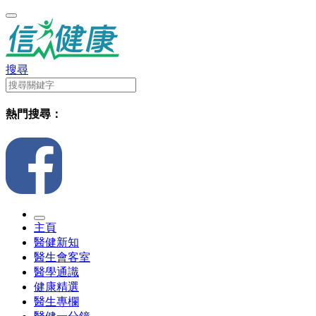
搜尋
熱門搜尋：
主頁
醫健新知
醫生會客室
醫學通識
健康精選
醫生專欄