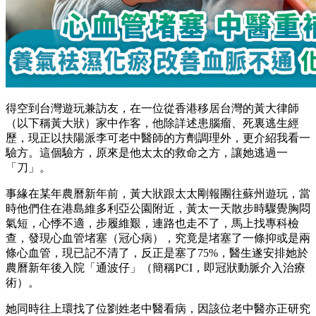
得空到台灣遊玩兼訪友，在一位從香港移居台灣的黃大律師
（以下稱黃大狀）家中作客，他除詳述患腦瘤、死裏逃生經
歷，現正以扶陽派李可老中醫師的方劑調理外，更介紹我看一
驗方。這個驗方，原來是他太太的救命之方，讓她逃過一
「刀」。
事緣在某年農曆新年前，黃大狀跟太太剛報團往蘇州遊玩，當
時他們住在港島維多利亞公園附近，黃太一天散步時驟覺胸悶
氣短，心悸不適，步履維艱，連路也走不了，馬上找專科檢
查，發現心血管堵塞（冠心病），究竟是堵塞了一條抑或是兩
條心血管，現已記不清了，反正是塞了75%，醫生遂安排她於
農曆新年後入院「通波仔」（簡稱PCI，即冠狀動脈介入治療
術）。
她同時往上環找了位劉姓老中醫看病，因該位老中醫亦正研究