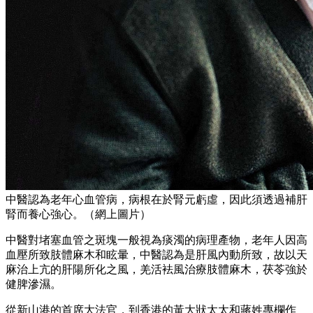
中醫認為老年心血管病，病根在於腎元虧虛，因此須透過補肝
腎而養心強心。（網上圖片）
中醫對堵塞血管之斑塊一般視為痰濁的病理產物，老年人因高
血壓所致肢體麻木和眩暈，中醫認為是肝風內動所致，故以天
麻治上亢的肝陽所化之風，羌活袪風治療肢體麻木，茯苓強於
健脾滲濕。
從新山港的首席大法官，到香港的黃大狀太太和蔣姓專欄作