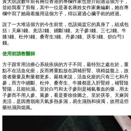
黃大狀說數年前有兩位香港的專欄作家也曾介紹過這個方子，
並給我看了剪報，其中一位是著名蔣姓女作家兼編劇，她在專
欄中寫了她藉着服用這個方子，得以避過心臟手術的經過。
說了一大堆這個方的今生前世，也該揭盅它的真身了，組成包
括︰天麻3錢、羌活2錢、續斷3錢、太子參3錢、三七2錢、牛
膝3錢、杜仲3錢、桑寄生3錢、丹參2錢、茯苓3錢、炒白芍3
錢。
使用前請教醫師
方子跟常用治療心系統疾病的方子不同，最特別之處在於，重
點不在活血化瘀，反而將重點放在調補肝腎、填精益髓上，故
後者藥量及劑量都更多。嚴格來說，活血化瘀的只有三七和丹
參，而方中續斷、杜仲、桑寄生、牛膝都是入肝腎經，補腎陰
腎陽，且能袪濕。至於白芍和太子參則是補氣養血的藥，用太
子參而不用人參、黨參，看是要徐徐圖之。至於茯苓、天麻與
羌活，是因應嶺南天氣多熱多濕，易生濕熱和痰濁，故用這些
藥袪濕與熄風。