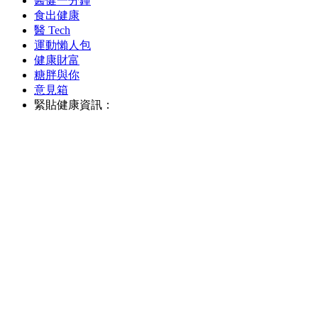
醫健一分鐘
食出健康
醫 Tech
運動懶人包
健康財富
糖胖與你
意見箱
緊貼健康資訊：