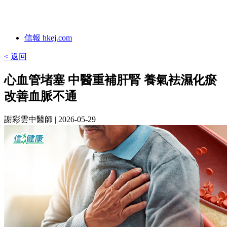
信報 hkej.com
< 返回
心血管堵塞 中醫重補肝腎 養氣袪濕化瘀
改善血脈不通
謝彩雲中醫師
| 2026-05-29