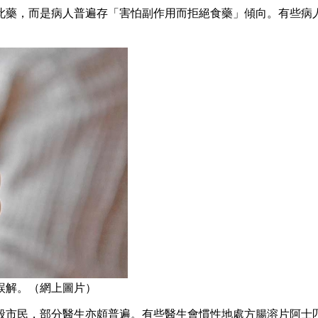
此藥，而是病人普遍存「害怕副作用而拒絕食藥」傾向。有些病
誤解。（網上圖片）
般市民，部分醫生亦頗普遍。有些醫生會慣性地處方腸溶片阿士