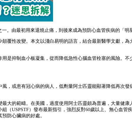
藥物之一。由最初用來退燒止痛，到後來成為預防心血管疾病的「
少顛覆性改變。本文以淺白易明的語言，結合最新醫學文獻，為
作用是抑制血小板凝集，從而降低急性心腦血管栓塞的風險。不
中風，或患有冠心病的病人，低劑量阿士匹靈能顯著降低再次發
變最大的範疇。在美國，過度使用阿士匹靈頗為普遍，大量健康
小組（USPSTF）發布最新指引，強烈反對60歲以上、無心血
其預防心臟病的好處。