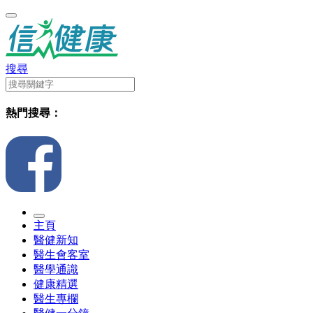
搜尋
熱門搜尋：
主頁
醫健新知
醫生會客室
醫學通識
健康精選
醫生專欄