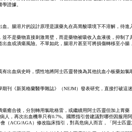
醫學證據。
出血。腸溶片的設計原理是讓藥丸在高胃酸環境下不溶解，待進
並不是藥物直接刺激胃壁，而是藥物被吸收入血液後，抑制了具
道出血或潰瘍風險。不單如此，腸溶片甚至可將損傷轉移至小腸
血病史時，慣性地將阿士匹靈替換為其他抗血小板藥如氯吡格雷（Clo
期刊《新英格蘭醫學雜誌》（NEJM）發表研究，直接打破這
瘍癒合後，分別轉用氯吡格雷，或繼續用阿士匹靈但加上胃藥（
」的病人，再次出血機率只有0.7%。國際指引曾建議對哪些因服
會（ACG/AGA）修改臨床指引，對高危病人而言，「阿士匹靈