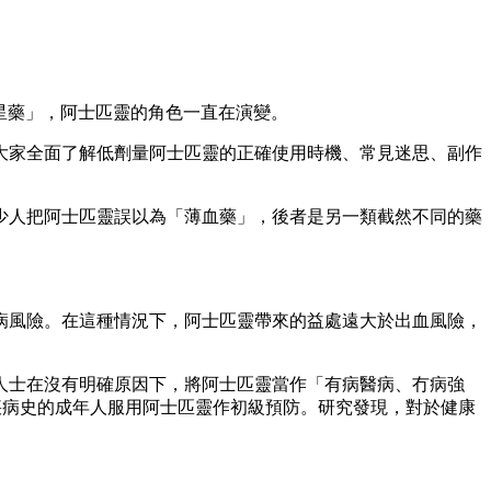
明星藥」，阿士匹靈的角色一直在演變。
大家全面了解低劑量阿士匹靈的正確使用時機、常見迷思、副作
少人把阿士匹靈誤以為「薄血藥」，後者是另一類截然不同的藥
病風險。在這種情況下，阿士匹靈帶來的益處遠大於出血風險，
人士在沒有明確原因下，將阿士匹靈當作「有病醫病、冇病強
管疾病史的成年人服用阿士匹靈作初級預防。研究發現，對於健康