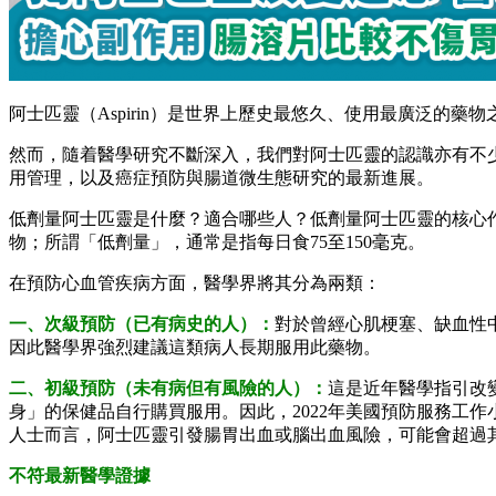
阿士匹靈（Aspirin）是世界上歷史最悠久、使用最廣泛的
然而，隨着醫學研究不斷深入，我們對阿士匹靈的認識亦有不
用管理，以及癌症預防與腸道微生態研究的最新進展。
低劑量阿士匹靈是什麼？適合哪些人？低劑量阿士匹靈的核心
物；所謂「低劑量」，通常是指每日食75至150毫克。
在預防心血管疾病方面，醫學界將其分為兩類：
一、次級預防（已有病史的人）：
對於曾經心肌梗塞、缺血性
因此醫學界強烈建議這類病人長期服用此藥物。
二、初級預防（未有病但有風險的人）：
這是近年醫學指引改
身」的保健品自行購買服用。因此，2022年美國預防服務工作
人士而言，阿士匹靈引發腸胃出血或腦出血風險，可能會超過
不符最新醫學證據