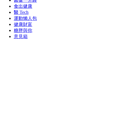
醫健一分鐘
食出健康
醫 Tech
運動懶人包
健康財富
糖胖與你
意見箱