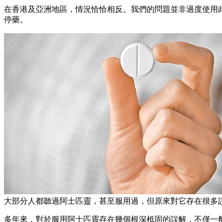
在香港及亞洲地區，情況恰恰相反。我們的問題並非過度使用
停藥。
大部分人都聽過阿士匹靈，甚至服用過，但原來對它存在很多
多年來，對於服用阿士匹靈存在幾個根深柢固的誤解，不僅一