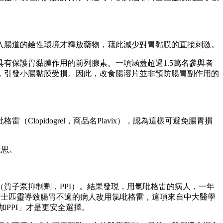
入腸道的鹼性環境才釋放藥物，藉此減少對胃黏膜的直接刺激。
有保護胃黏膜作用的前列腺素。一項涵蓋超過1.5萬名參與者
，引發小腸黏膜受損。因此，改食腸溶片並非預防腸胃副作用的
pidogrel，商品名Plavix），認為這樣可避免腸胃損
迷思。
質子泵抑制劑，PPI）。結果發現，用氯吡格雷的病人，一年
用阿士匹靈導致腸胃不適的病人改用氯吡格雷，這項來自中大醫學
加PPI」才是更安全選擇。