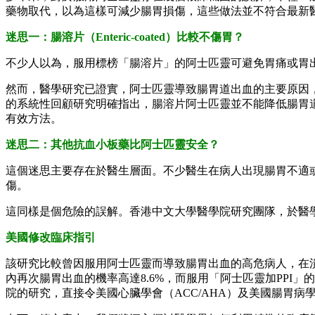
藥物取代，以為這樣可減少腸胃損傷，這些做法並不符合最新
迷思一：腸溶片（Enteric-coated）比較不傷胃？
不少人以為，服用標榜「腸溶片」的阿士匹靈可避免胃痛或胃
然而，醫學研究已證實，阿士匹靈導致腸胃道出血的主要原因，
的系統性回顧研究明確指出，腸溶片阿士匹靈並不能降低腸胃
有效方法。
迷思二：其他抗血小板藥比阿士匹靈安全？
這個迷思主要存在於醫生層面。不少醫生在病人出現腸胃不適或有出
傷。
這同樣是個危險的誤解。香港中文大學醫學院研究團隊，於醫學
美國修改臨床指引
該研究比較曾因服用阿士匹靈而導致腸胃出血的高危病人，在潰
內再次腸胃出血的機率高達8.6%，而服用「阿士匹靈加PPI
院的研究，直接令美國心臟學會（ACC/AHA）及美國腸胃病學