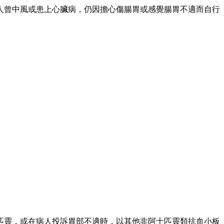
人曾中風或患上心臟病，仍因擔心傷腸胃或感覺腸胃不適而自行
匹靈，或在病人投訴胃部不適時，以其他非阿士匹靈類抗血小板