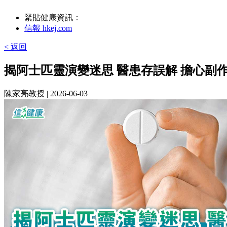
緊貼健康資訊：
信報 hkej.com
< 返回
揭阿士匹靈演變迷思 醫患存誤解 擔心副
陳家亮教授
| 2026-06-03