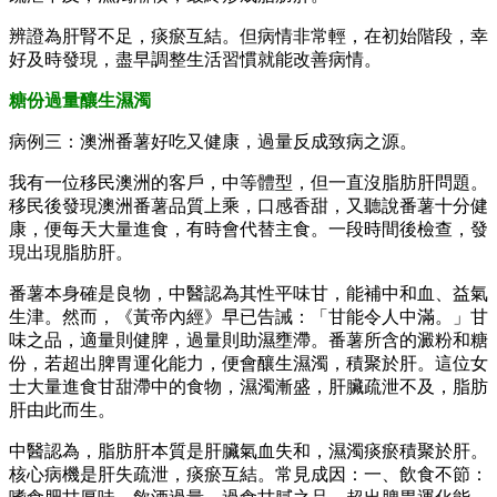
辨證為肝腎不足，痰瘀互結。但病情非常輕，在初始階段，幸
好及時發現，盡早調整生活習慣就能改善病情。
糖份過量釀生濕濁
病例三：澳洲番薯好吃又健康，過量反成致病之源。
我有一位移民澳洲的客戶，中等體型，但一直沒脂肪肝問題。
移民後發現澳洲番薯品質上乘，口感香甜，又聽說番薯十分健
康，便每天大量進食，有時會代替主食。一段時間後檢查，發
現出現脂肪肝。
番薯本身確是良物，中醫認為其性平味甘，能補中和血、益氣
生津。然而，《黃帝內經》早已告誡：「甘能令人中滿。」甘
味之品，適量則健脾，過量則助濕壅滯。番薯所含的澱粉和糖
份，若超出脾胃運化能力，便會釀生濕濁，積聚於肝。這位女
士大量進食甘甜滯中的食物，濕濁漸盛，肝臟疏泄不及，脂肪
肝由此而生。
中醫認為，脂肪肝本質是肝臟氣血失和，濕濁痰瘀積聚於肝。
核心病機是肝失疏泄，痰瘀互結。常見成因：一、飲食不節：