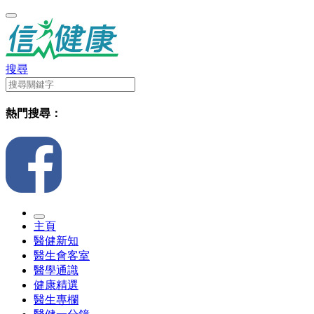
搜尋
熱門搜尋：
主頁
醫健新知
醫生會客室
醫學通識
健康精選
醫生專欄