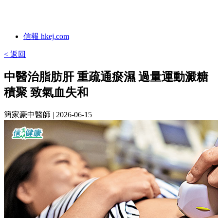
信報 hkej.com
< 返回
中醫治脂肪肝 重疏通瘀濕 過量運動澱糖
積聚 致氣血失和
簡家豪中醫師
| 2026-06-15