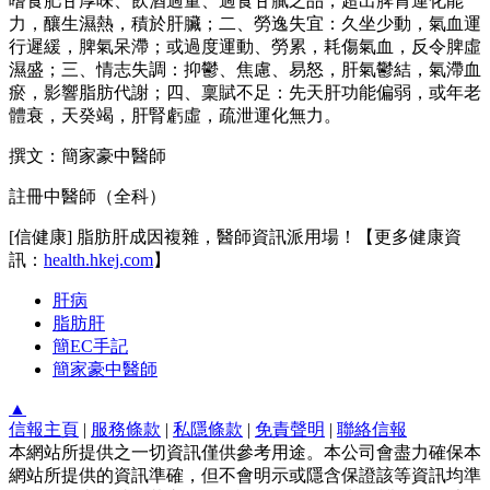
嗜食肥甘厚味、飲酒過量、過食甘膩之品，超出脾胃運化能
力，釀生濕熱，積於肝臟；二、勞逸失宜：久坐少動，氣血運
行遲緩，脾氣呆滯；或過度運動、勞累，耗傷氣血，反令脾虛
濕盛；三、情志失調：抑鬱、焦慮、易怒，肝氣鬱結，氣滯血
瘀，影響脂肪代謝；四、稟賦不足：先天肝功能偏弱，或年老
體衰，天癸竭，肝腎虧虛，疏泄運化無力。
撰文：簡家豪中醫師
註冊中醫師（全科）
[信健康] 脂肪肝成因複雜，醫師資訊派用場！【更多健康資
訊：
health.hkej.com
】
肝病
脂肪肝
簡EC手記
簡家豪中醫師
▲
信報主頁
|
服務條款
|
私隱條款
|
免責聲明
|
聯絡信報
本網站所提供之一切資訊僅供參考用途。本公司會盡力確保本
網站所提供的資訊準確，但不會明示或隱含保證該等資訊均準