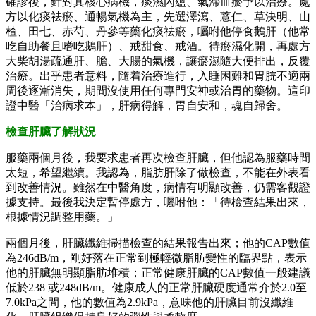
確診後，針對其核心病機，痰濕內蘊、氣滯血瘀予以治療。處
方以化痰祛瘀、通暢氣機為主，先選澤瀉、薏仁、草決明、山
楂、田七、赤芍、丹參等藥化痰祛瘀，囑咐他停食鵝肝（他常
吃自助餐且嗜吃鵝肝）、戒甜食、戒酒。待瘀濕化開，再處方
大柴胡湯疏通肝、膽、大腸的氣機，讓瘀濕隨大便排出，反覆
治療。出乎患者意料，隨着治療進行，入睡困難和胃脘不適兩
周後逐漸消失，期間沒使用任何專門安神或治胃的藥物。這印
證中醫「治病求本」，肝病得解，胃自安和，魂自歸舍。
檢查肝臟了解狀況
服藥兩個月後，我要求患者再次檢查肝臟，但他認為服藥時間
太短，希望繼續。我認為，脂肪肝除了做檢查，不能在外表看
到改善情況。雖然在中醫角度，病情有明顯改善，仍需客觀證
據支持。最後我決定暫停處方，囑咐他：「待檢查結果出來，
根據情況調整用藥。」
兩個月後，肝臟纖維掃描檢查的結果報告出來；他的CAP數值
為246dB/m，剛好落在正常到極輕微脂肪變性的臨界點，表示
他的肝臟無明顯脂肪堆積；正常健康肝臟的CAP數值一般建議
低於238 或248dB/m。健康成人的正常肝臟硬度通常介於2.0至
7.0kPa之間，他的數值為2.9kPa，意味他的肝臟目前沒纖維