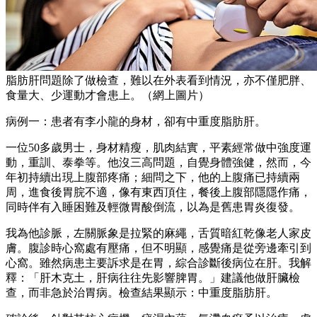
脂肪肝問題除了做檢查，難以在外表看到情況，亦不僅肥胖、
食量大、少運動才會患上。（網上圖片）
病例一：患者有李小龍的身材，卻有中重度脂肪肝。
一位50多歲男士，身材精瘦，肌肉結實，平素經常做中強度運
動，重訓、泰拳等。他沒三高問題，自覺身體強健，然而，今
年初持續出現上腹部疼痛；細問之下，他的上腹痛已持續兩
周，進食後胃脘不適，像有東西頂住，餐後上腹部隱隱作痛，
同時伴有入睡困難及輕微胃酸倒流，以為是舊患胃炎復發。
我為他診脈，左關脈象是拉緊的麻繩，舌質暗紅乾像老人家皮
膚。腹診時心窩處有壓痛，但不明顯，感覺痛是從旁邊牽引到
心窩。雖然病患主要訴求是在胃，綜合診斷後病位在肝。我解
釋：「肝木克土，肝病往往先影響脾胃。」建議他做肝臟檢
查，而非急於治胃病。檢查結果顯示：中重度脂肪肝。