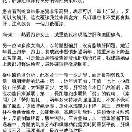
化，肝臟組織保持良好的彈性與柔軟度。
患者看到檢查結果感覺非常高興，表示可以「重出江湖」，又
可以食鵝肝。這次覆診我並未再處方，只叮囑患者不要再食鵝
肝，注意飲食，一個月後覆診。
病例二：熱愛跑步女士，減重後反出現脂肪肝和膽固醇高。
另一位50多歲女病人，以前體型偏胖，沒有脂肪肝問題。她近
年愛上跑步、跑山，養成跑步習慣超過兩年，體重漸漸下降至
正常範圍。可是最近身體檢查卻發現肝功能異常，我建議她做
上腹部超聲波檢查，最終確診輕微脂肪肝。
從中醫角度分析，此案並非一朝一夕之變，而是長期勞逸失
當、臟腑漸虧的結果：第一，她年過五旬，正值「七七（49歲
後）任脈虛，太衝脈衰少」之際，肝腎陰血本已自然漸虧，疏
泄功能日漸減弱；第二，長距離跑步屬於「勞」的範疇，《素
問》說「勞則氣耗」，兩年多來持續高強度運動，不知不覺耗
傷了氣血，導致脾氣更虛，運化水濕能力下降；第三，跑步時
往往會進食甜食，如能量棒、高糖運動飲料，這類食物甘甜滯
中，反覆刺激脾胃，釀生濕熱。三者疊加，加上體重漸漸下降
過程中，身體的氣血分布和臟腑功能需要時間重新平衡，肝臟
疏泄不及，濕濁漸積，最終形成脂肪肝。