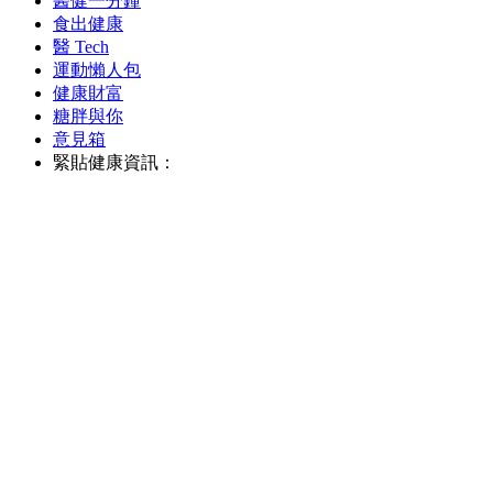
醫健一分鐘
食出健康
醫 Tech
運動懶人包
健康財富
糖胖與你
意見箱
緊貼健康資訊：