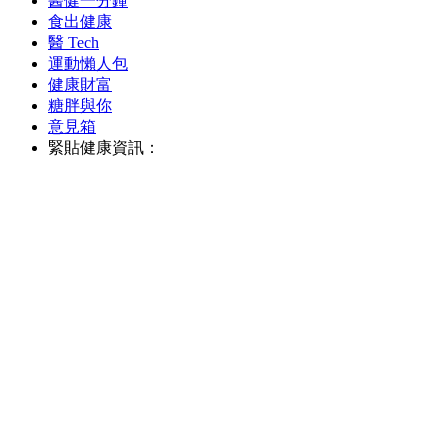
醫健一分鐘
食出健康
醫 Tech
運動懶人包
健康財富
糖胖與你
意見箱
緊貼健康資訊：