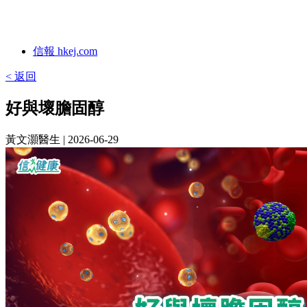
信報 hkej.com
< 返回
好與壞膽固醇
黃文灝醫生
| 2026-06-29