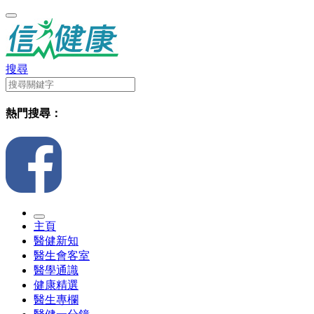
搜尋
熱門搜尋：
主頁
醫健新知
醫生會客室
醫學通識
健康精選
醫生專欄