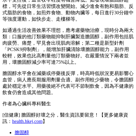
標，可先從日常生活習慣改變開始。減少進食有飽和脂肪、反
式脂肪的食物，如煎炸食物、動物內臟等，每日進行30分鐘中
等強度運動，如快步走、走樓梯等。
如通過生活改善效果不理想，應考慮藥物治療，現時分為兩大
類：口服的他汀類藥物能抑制肝臟製造膽固醇，副作用包括肌
肉疲勞、痛楚，罕見會出現肌肉溶解；第二種是新型針劑
「PCSK9抑制劑」，能增加肝臟清除壞膽固醇能力，副作用
較輕，效果也比高劑量他汀類藥物好。在嚴重情況下兩者並
用，壞膽固醇減少率可達75%以上。
膽固醇水平會在減藥或停藥後反彈，時高時低狀況更易影響心
血管，病人應長期服用劑量合適、副作用較少藥物，令膽固醇
處於穩定水平。用藥後絕不代表可不節制飲食，因為不健康的
飲食仍會造成其他問題。
作者為心臟科專科醫生
[信健康] 膽固醇好壞之分，醫生資訊要留意！【更多健康資
訊：
health.hkej.com
】
膽固醇