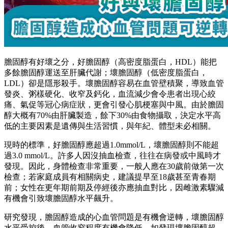
膽固醇有好壞之分，好膽固醇（高密度脂蛋白，HDL）能把
多餘膽固醇運送至肝臟代謝；壞膽固醇（低密度脂蛋白，
LDL）卻是隱形殺手。壞膽固醇容易在血管壁積聚，導致血管
發炎、粥樣硬化、收窄及鈣化，血流減少會令患者出現心絞
痛、氣促等冠心病症狀，更會引發心肌梗塞與中風。由於膽固
醇大概有70%由肝臟製造，餘下30%由食物攝取，決定水平高
低的主要因素是遺傳與生活習慣，與年紀、體型未必相關。
現時的標準，好膽固醇應超過1.0mmol/L，壞膽固醇則不能超
過3.0 mmol/L。許多人因沒抽血檢查，往往在病發或中風時才
發現。因此，身體檢查非常重要，一般人應在30歲前做第一次
檢查；若家庭成員有相關病史，建議提早至18歲甚至青春期
前；女性在更年期前期及停經後亦應抽血對比，因雌激素驟減
有機會引致壞膽固醇水平飆升。
研究發現，膽固醇造成的心血管問題是有機會逆轉，壞膽固醇
水平受控後，血管收窄程度有機會降低。如發現壞膽固醇超