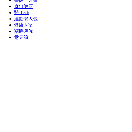
醫健一分鐘
食出健康
醫 Tech
運動懶人包
健康財富
糖胖與你
意見箱