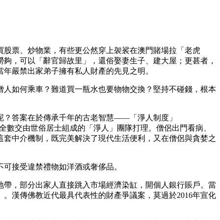
買股票、炒物業，有些更公然穿上袈裟在澳門賭場拉「老虎
撈夠，可以「辭官歸故里」，還俗娶妻生子、建大屋；更甚者，
當年嚴禁出家弟子擁有私人財產的先見之明。
僧人如何乘車？難道買一瓶水也要物物交換？堅持不碰錢，根本
呢？答案在於傳承千年的古老智慧——「淨人制度」
而是全數交由世俗居士組成的「淨人」團隊打理。僧侶出門看病、
這套中介機制，既完美解決了現代生活便利，又在僧侶與貪婪之
不可接受違禁禮物如洋酒或奢侈品。
地帶，部分出家人直接跳入市場經濟染缸，開個人銀行賬戶。當
。漢傳佛教近代最具代表性的財產爭議案，莫過於2016年宣化