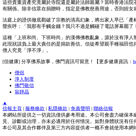
這些貴重資產究竟屬於寺院還是屬於法師親屬？當時香港法院
有關係。除非信眾在捐贈時，指定是佛教慈善用途，否則姪女
法庭上的證供徹底戳破了宗教的清高幻象，將出家人早已「產
聲疾呼：「我那有手觸金錢？我只不過是觸碰了電話屏幕罷了
這種「上班和尚、下班時尚」的漢傳佛教亂象，源於沒有淨人
此現狀該負上最大責任的是捐款善信。信徒希望親手種福田也
僧人究竟「淨不淨」。
[信健康] 分享佛系故事，佛門資訊可留意！【更多健康資訊：
h
僧侶
淨人制度
佛門敬信
翁靜晶
▲
信報主頁
|
服務條款
|
私隱條款
|
免責聲明
|
聯絡信報
本網站所提供之一切資訊僅供參考用途。本公司會盡力確保本
見、診斷或治理，亦未必適用於任何情況。如對身體狀況有任何
本公司及其合作夥伴及第三方內容提供者一概不會就使用本網