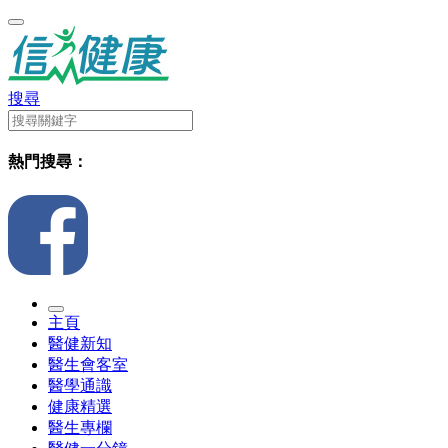
搜尋
熱門搜尋：
主頁
醫健新知
醫生會客室
醫學通識
健康精選
醫生專欄