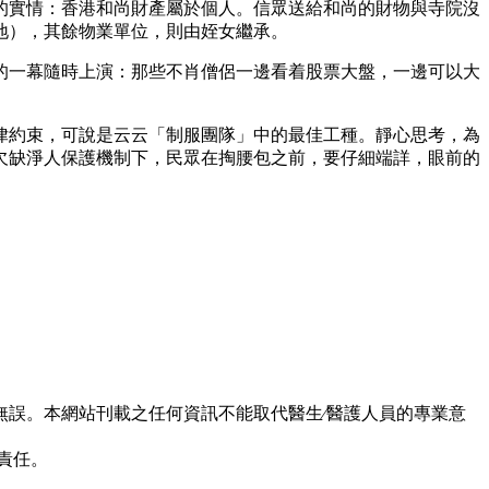
的實情：香港和尚財產屬於個人。信眾送給和尚的財物與寺院沒
地），其餘物業單位，則由姪女繼承。
的一幕隨時上演：那些不肖僧侶一邊看着股票大盤，一邊可以大
律約束，可說是云云「制服團隊」中的最佳工種。靜心思考，為
欠缺淨人保護機制下，民眾在掏腰包之前，要仔細端詳，眼前的
誤。本網站刊載之任何資訊不能取代醫生∕醫護人員的專業意
責任。