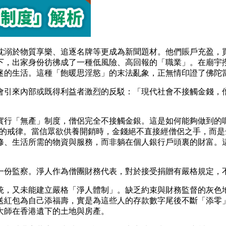
耽溺於物質享樂、追逐名牌等更成為新聞題材。他們賬戶充盈，
下，出家身份彷彿成了一種低風險、高回報的「職業」。在廟宇
迷的生活。這種「飽暖思淫慾」的末法亂象，正無情印證了佛陀
會引來內部或既得利益者激烈的反駁：「現代社會不接觸金錢，
實行「無產」制度，僧侶完全不接觸金銀。這是如何能夠做到的
觸錢」的戒律。當信眾欲供養開銷時，金錢絕不直接經僧侶之手，
修、生活所需的物資與服務，而非躺在個人銀行戶頭裏的財富。
一份監察。淨人作為僧團財務代表，對於接受捐贈有嚴格規定，
統，又未能建立嚴格「淨人體制」。缺乏約束與財務監督的灰色
紅包為自己添福壽，實是為這些人的存款數字尾後不斷「添零」
大師在香港遺下的土地與房產。