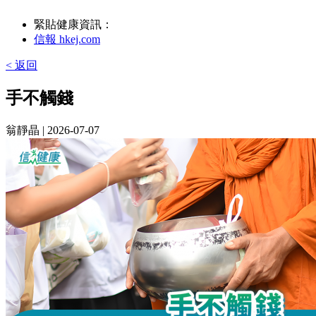
緊貼健康資訊：
信報 hkej.com
< 返回
手不觸錢
翁靜晶
| 2026-07-07