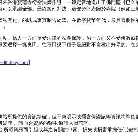
召來香港寶蓮寺衍空法師作證，一錘定音地道出了佛門塵封已久
就可以承繼全部。最終案件判決，這部分財產歸於寺院（例如土
權私有化」的既成事實昭告於眾。在數字貨幣年代，最具喜劇性
！」
制度。僧人一方面享受法律的私產保護，另一方面又不受佛教戒
得要選擇一塊良田。往毒田投下種子是絕對不會種出好果的。在
ealth.hkej.com
】
網站所提供的資訊準確，但不會明示或隱含保證該等資訊均準確無
疑問， 請向合資格的醫生∕醫護人員諮詢。
站 所載資訊而引起或與之有關的申索、損失或損害承擔任何法律