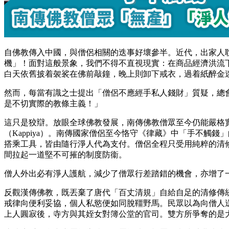
自佛教傳入中國，與僧侶相關的迭事好壞參半。近代，出家人
機」！面對這般景象，我們不得不直視現實：在商品經濟洪流
白天依舊披着袈裟在佛前敲鐘，晚上則卸下戒衣，過着紙醉金
然而，每當有識之士提出「僧侶不應經手私人錢財」質疑，總
是不切實際的教條主義！」
這只是狡辯。放眼全球佛教發展，南傳佛教僧眾至今仍能嚴格
（Kappiya）。南傳國家僧侶至今恪守《律藏》中「手不
搭乘工具，皆由隨行淨人代為支付。僧侶全程只受用純粹的清
間拉起一道堅不可摧的制度防衞。
僧人外出必有淨人護航，減少了僧眾行差踏錯的機會，亦增了
反觀漢傳佛教，既丟棄了唐代「百丈清規」自給自足的清修傳
戒律向便利妥協，個人私慾便如同脫韁野馬。民眾以為向僧人送
上人圓寂後，寺方與其姪女對簿公堂的官司。雙方所爭奪的是