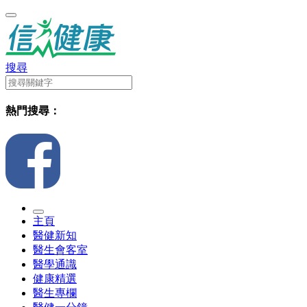
搜尋
熱門搜尋：
主頁
醫健新知
醫生會客室
醫學通識
健康精選
醫生專欄