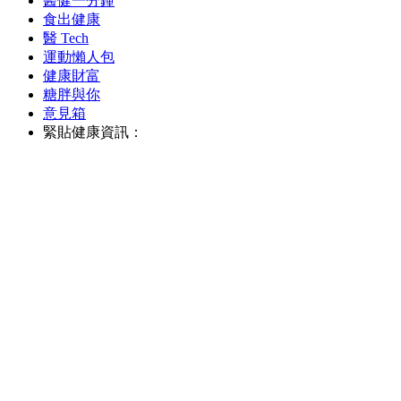
醫健一分鐘
食出健康
醫 Tech
運動懶人包
健康財富
糖胖與你
意見箱
緊貼健康資訊：