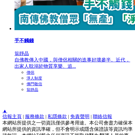
手不觸錢
翁靜晶
自佛教傳入中國，與僧侶相關的迭事好壞參半。近代，
出家人耽溺於物質享樂、追...
僧侶
淨人制度
佛門敬信
翁靜晶
▲
信報主頁
|
服務條款
|
私隱條款
|
免責聲明
|
聯絡信報
本網站所提供之一切資訊僅供參考用途。本公司會盡力確保本
網站所提供的資訊準確，但不會明示或隱含保證該等資訊均準