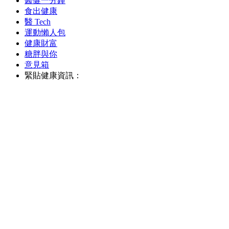
醫健一分鐘
食出健康
醫 Tech
運動懶人包
健康財富
糖胖與你
意見箱
緊貼健康資訊：