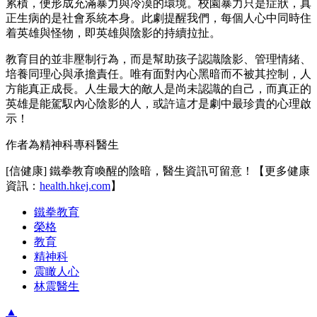
累積，便形成充滿暴力與冷漠的環境。校園暴力只是症狀，真
正生病的是社會系統本身。此劇提醒我們，每個人心中同時住
着英雄與怪物，即英雄與陰影的持續拉扯。
教育目的並非壓制行為，而是幫助孩子認識陰影、管理情緒、
培養同理心與承擔責任。唯有面對內心黑暗而不被其控制，人
方能真正成長。人生最大的敵人是尚未認識的自己，而真正的
英雄是能駕馭內心陰影的人，或許這才是劇中最珍貴的心理啟
示！
作者為精神科專科醫生
[信健康] 鐵拳教育喚醒的陰暗，醫生資訊可留意！【更多健康
資訊：
health.hkej.com
】
鐵拳教育
榮格
教育
精神科
震瞰人心
林震醫生
▲