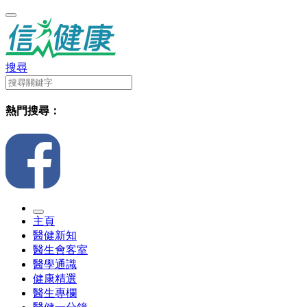
搜尋
熱門搜尋：
主頁
醫健新知
醫生會客室
醫學通識
健康精選
醫生專欄