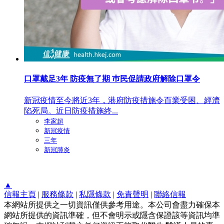
口罩戴足3年 防疫無了期 巿民促請政府解除口罩令
新冠疫情至今將近3年，港府防疫措施令百業受困、經濟
陷死局。近日防疫措施終...
李家超
新冠疫情
三年
新冠肺炎
▲
信報主頁
|
服務條款
|
私隱條款
|
免責聲明
|
聯絡信報
本網站所提供之一切資訊僅供參考用途。本公司會盡力確保本
網站所提供的資訊準確，但不會明示或隱含保證該等資訊均準