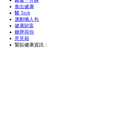
醫健一分鐘
食出健康
醫 Tech
運動懶人包
健康財富
糖胖與你
意見箱
緊貼健康資訊：