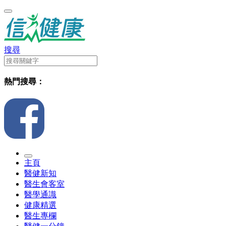
搜尋
熱門搜尋：
主頁
醫健新知
醫生會客室
醫學通識
健康精選
醫生專欄