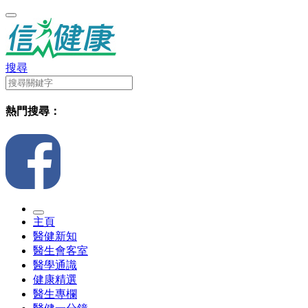
搜尋
熱門搜尋：
主頁
醫健新知
醫生會客室
醫學通識
健康精選
醫生專欄