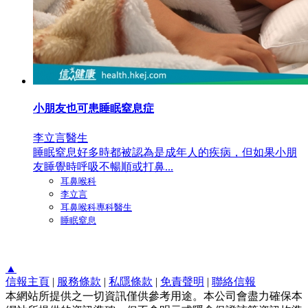
小朋友也可患睡眠窒息症
李立言醫生
睡眠窒息好多時都被認為是成年人的疾病，但如果小朋
友睡覺時呼吸不暢順或打鼻...
耳鼻喉科
李立言
耳鼻喉科專科醫生
睡眠窒息
▲
信報主頁
|
服務條款
|
私隱條款
|
免責聲明
|
聯絡信報
本網站所提供之一切資訊僅供參考用途。本公司會盡力確保本