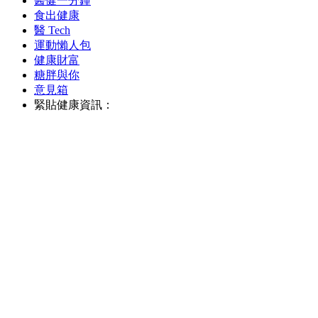
醫健一分鐘
食出健康
醫 Tech
運動懶人包
健康財富
糖胖與你
意見箱
緊貼健康資訊：