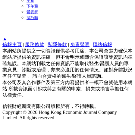
小食
下午葉
營養師
温巧晴
▲
信報主頁
|
服務條款
|
私隱條款
|
免責聲明
|
聯絡信報
本網站所提供之一切資訊僅供參考用途。本公司會盡力確保本
網站所提供的資訊準確，但不會明示或隱含保證該等資訊均準
確無誤。本網站刊載之任何資訊不能取代醫生∕醫護人員的專
業意見、診斷或治理，亦未必適用於任何情況。如對身體狀況
有任何疑問， 請向合資格的醫生∕醫護人員諮詢。
本公司及其合作夥伴及第三方內容提供者一概不會就使用本網
站 所載資訊而引起或與之有關的申索、損失或損害承擔任何
法律責任。
信報財經新聞有限公司版權所有，不得轉載。
Copyright © 2026 Hong Kong Economic Journal Company
Limited. All rights reserved.