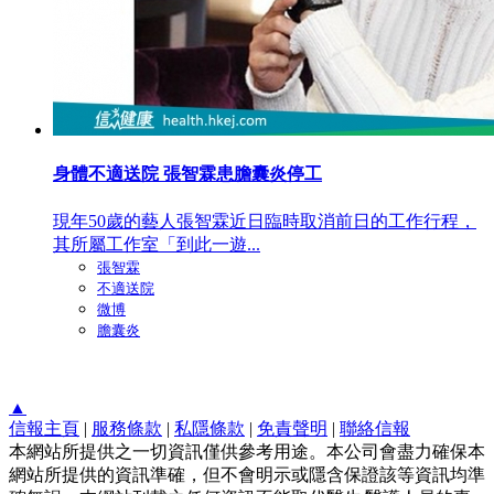
身體不適送院 張智霖患膽囊炎停工
現年50歲的藝人張智霖近日臨時取消前日的工作行程，
其所屬工作室「到此一遊...
張智霖
不適送院
微博
膽囊炎
▲
信報主頁
|
服務條款
|
私隱條款
|
免責聲明
|
聯絡信報
本網站所提供之一切資訊僅供參考用途。本公司會盡力確保本
網站所提供的資訊準確，但不會明示或隱含保證該等資訊均準