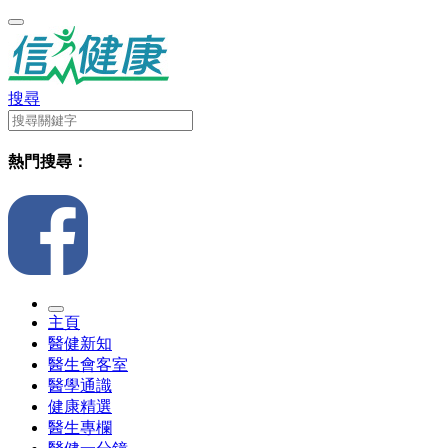
搜尋
熱門搜尋：
主頁
醫健新知
醫生會客室
醫學通識
健康精選
醫生專欄