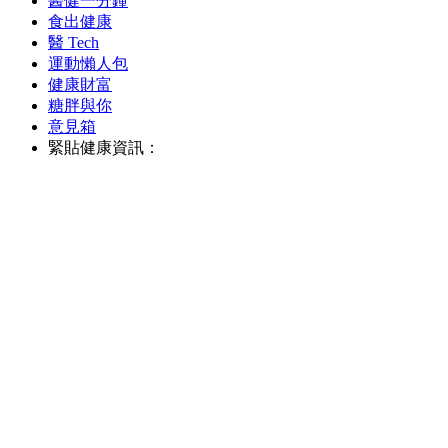
醫健一分鐘
食出健康
醫 Tech
運動懶人包
健康財富
糖胖與你
意見箱
緊貼健康資訊：