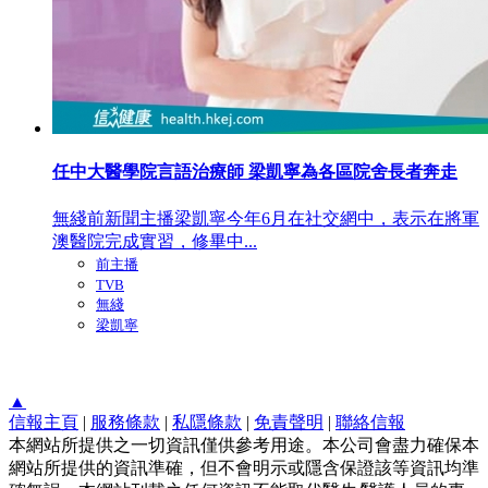
任中大醫學院言語治療師 梁凱寧為各區院舍長者奔走
無綫前新聞主播梁凱寧今年6月在社交網中，表示在將軍
澳醫院完成實習，修畢中...
前主播
TVB
無綫
梁凱寧
▲
信報主頁
|
服務條款
|
私隱條款
|
免責聲明
|
聯絡信報
本網站所提供之一切資訊僅供參考用途。本公司會盡力確保本
網站所提供的資訊準確，但不會明示或隱含保證該等資訊均準