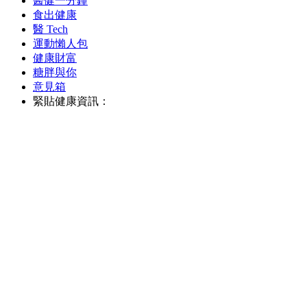
醫健一分鐘
食出健康
醫 Tech
運動懶人包
健康財富
糖胖與你
意見箱
緊貼健康資訊：