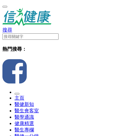
搜尋
熱門搜尋：
主頁
醫健新知
醫生會客室
醫學通識
健康精選
醫生專欄