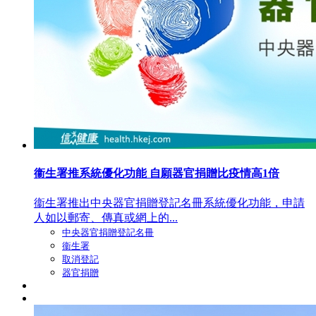
衞生署推系統優化功能 自願器官捐贈比疫情高1倍
衞生署推出中央器官捐贈登記名冊系統優化功能，申請
人如以郵寄、傳真或網上的...
中央器官捐贈登記名冊
衞生署
取消登記
器官捐贈