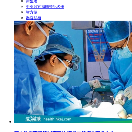
衞生署
中央器官捐贈登記名冊
智方便
器官移植