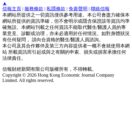
▲
信報主頁
|
服務條款
|
私隱條款
|
免責聲明
|
聯絡信報
本網站所提供之一切資訊僅供參考用途。本公司會盡力確保本
網站所提供的資訊準確，但不會明示或隱含保證該等資訊均準
確無誤。本網站刊載之任何資訊不能取代醫生∕醫護人員的專
業意見、診斷或治理，亦未必適用於任何情況。如對身體狀況
有任何疑問， 請向合資格的醫生∕醫護人員諮詢。
本公司及其合作夥伴及第三方內容提供者一概不會就使用本網
站 所載資訊而引起或與之有關的申索、損失或損害承擔任何
法律責任。
信報財經新聞有限公司版權所有，不得轉載。
Copyright © 2026 Hong Kong Economic Journal Company
Limited. All rights reserved.