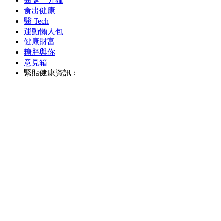
醫健一分鐘
食出健康
醫 Tech
運動懶人包
健康財富
糖胖與你
意見箱
緊貼健康資訊：