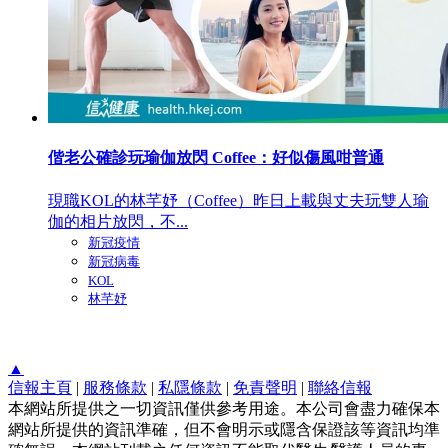
偕老公確診玩瑜伽放閃 Coffee：好似傷風咁普通
現職KOL的林芊妤（Coffee）昨日上載與丈夫玩雙人瑜
伽的相片放閃，不...
新冠疫情
新冠病毒
KOL
林芊妤
▲
信報主頁
|
服務條款
|
私隱條款
|
免責聲明
|
聯絡信報
本網站所提供之一切資訊僅供參考用途。本公司會盡力確保本
網站所提供的資訊準確，但不會明示或隱含保證該等資訊均準