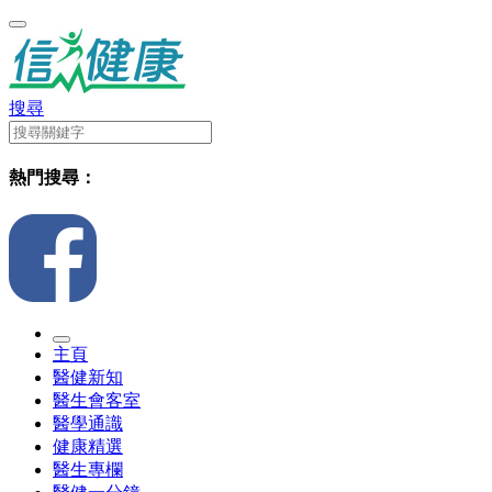
搜尋
熱門搜尋：
主頁
醫健新知
醫生會客室
醫學通識
健康精選
醫生專欄