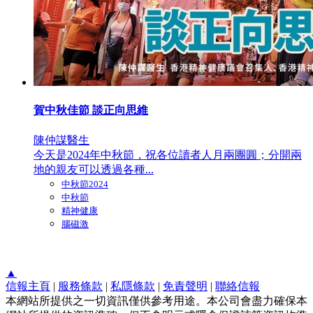
賀中秋佳節 談正向思維
陳仲謀醫生
今天是2024年中秋節，祝各位讀者人月兩團圓；分開兩
地的親友可以透過各種...
中秋節2024
中秋節
精神健康
腦磁激
▲
信報主頁
|
服務條款
|
私隱條款
|
免責聲明
|
聯絡信報
本網站所提供之一切資訊僅供參考用途。本公司會盡力確保本