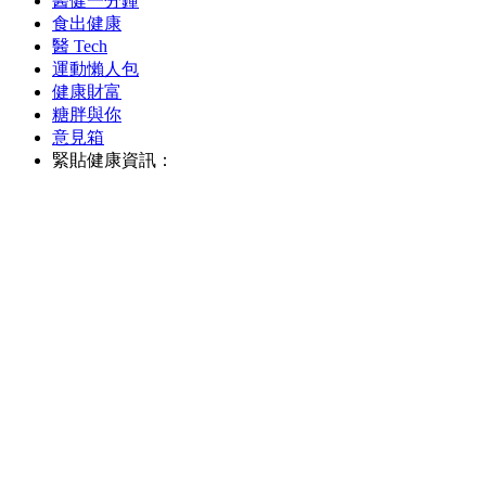
醫健一分鐘
食出健康
醫 Tech
運動懶人包
健康財富
糖胖與你
意見箱
緊貼健康資訊：