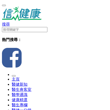
搜尋
熱門搜尋：
主頁
醫健新知
醫生會客室
醫學通識
健康精選
醫生專欄