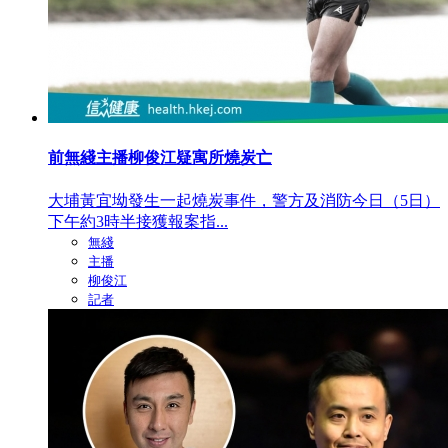
前無綫主播柳俊江疑寓所燒炭亡
大埔黃宜坳發生一起燒炭事件，警方及消防今日（5日）
下午約3時半接獲報案指...
無綫
主播
柳俊江
記者