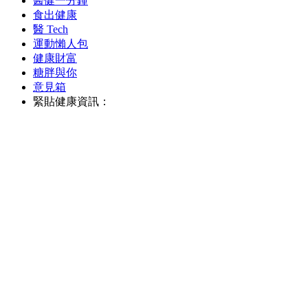
醫健一分鐘
食出健康
醫 Tech
運動懶人包
健康財富
糖胖與你
意見箱
緊貼健康資訊：