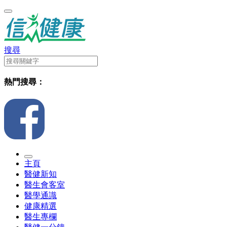
搜尋
熱門搜尋：
主頁
醫健新知
醫生會客室
醫學通識
健康精選
醫生專欄