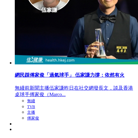
網民踩傅家俊「過氣球手」 伍家謙力撐：依然有火
無綫前新聞主播伍家謙昨日在社交網發長文，談及香港
桌球手傅家俊（Marco...
無綫
TVB
主播
傅家俊