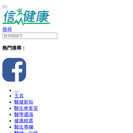
搜尋
熱門搜尋：
主頁
醫健新知
醫生會客室
醫學通識
健康精選
醫生專欄