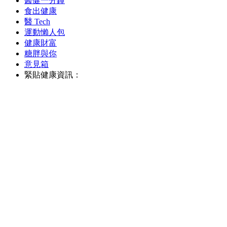
醫健一分鐘
食出健康
醫 Tech
運動懶人包
健康財富
糖胖與你
意見箱
緊貼健康資訊：