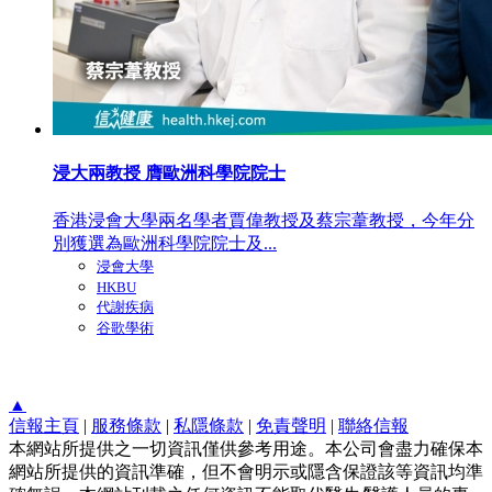
浸大兩教授 膺歐洲科學院院士
香港浸會大學兩名學者賈偉教授及蔡宗葦教授，今年分
別獲選為歐洲科學院院士及...
浸會大學
HKBU
代謝疾病
谷歌學術
▲
信報主頁
|
服務條款
|
私隱條款
|
免責聲明
|
聯絡信報
本網站所提供之一切資訊僅供參考用途。本公司會盡力確保本
網站所提供的資訊準確，但不會明示或隱含保證該等資訊均準