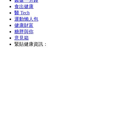
醫健一分鐘
食出健康
醫 Tech
運動懶人包
健康財富
糖胖與你
意見箱
緊貼健康資訊：