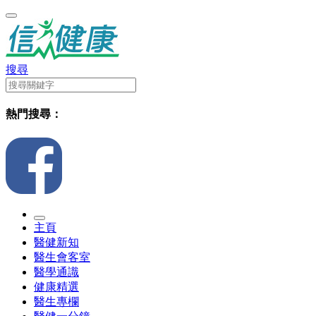
搜尋
熱門搜尋：
主頁
醫健新知
醫生會客室
醫學通識
健康精選
醫生專欄