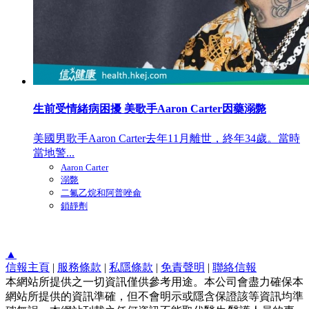
生前受情緒病困擾 美歌手Aaron Carter因藥溺斃
美國男歌手Aaron Carter去年11月離世，終年34歲。當時
當地警...
Aaron Carter
溺斃
二氟乙烷和阿普唑侖
鎖靜劑
▲
信報主頁
|
服務條款
|
私隱條款
|
免責聲明
|
聯絡信報
本網站所提供之一切資訊僅供參考用途。本公司會盡力確保本
網站所提供的資訊準確，但不會明示或隱含保證該等資訊均準