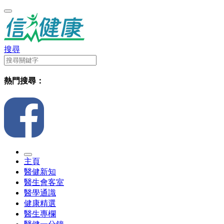
搜尋
熱門搜尋：
主頁
醫健新知
醫生會客室
醫學通識
健康精選
醫生專欄