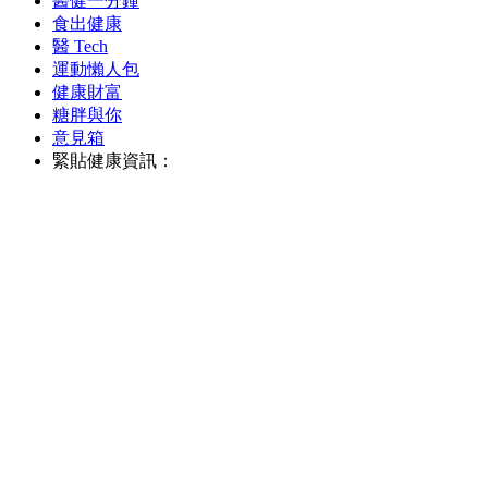
醫健一分鐘
食出健康
醫 Tech
運動懶人包
健康財富
糖胖與你
意見箱
緊貼健康資訊：