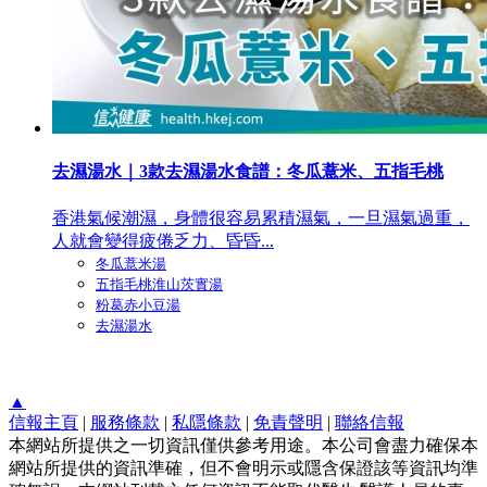
去濕湯水｜3款去濕湯水食譜：冬瓜薏米、五指毛桃
香港氣候潮濕，身體很容易累積濕氣，一旦濕氣過重，
人就會變得疲倦乏力、昏昏...
冬瓜薏米湯
五指毛桃淮山茨實湯
粉葛赤小豆湯
去濕湯水
▲
信報主頁
|
服務條款
|
私隱條款
|
免責聲明
|
聯絡信報
本網站所提供之一切資訊僅供參考用途。本公司會盡力確保本
網站所提供的資訊準確，但不會明示或隱含保證該等資訊均準