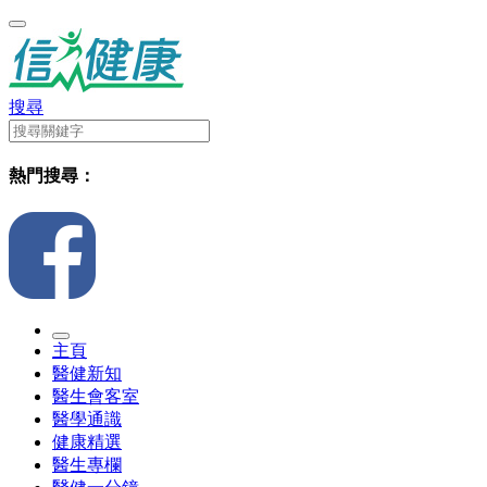
搜尋
熱門搜尋：
主頁
醫健新知
醫生會客室
醫學通識
健康精選
醫生專欄