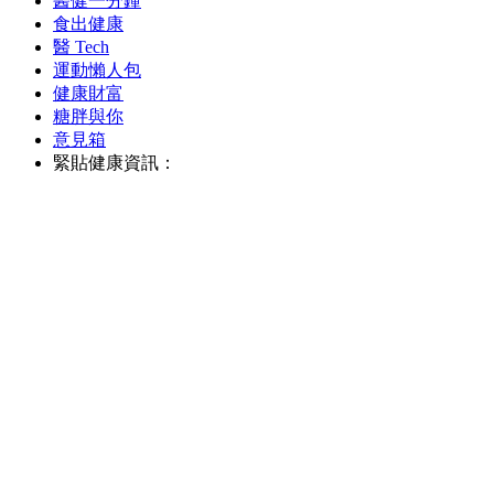
醫健一分鐘
食出健康
醫 Tech
運動懶人包
健康財富
糖胖與你
意見箱
緊貼健康資訊：