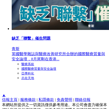
缺乏「聯繫」催生問題
青斯
英國醫學雜誌與醫療改善研究所合辦的國際醫療質量與
安全論壇，8月尾剛在香港...
醫療系統
國際醫療質量與安全論壇
亞專科化
志在天地
▲
信報主頁
|
服務條款
|
私隱條款
|
免責聲明
|
聯絡信報
本網站所提供之一切資訊僅供參考用途。本公司會盡力確保本