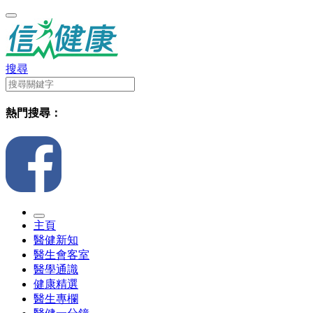
搜尋
熱門搜尋：
主頁
醫健新知
醫生會客室
醫學通識
健康精選
醫生專欄