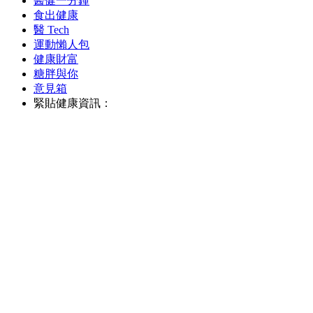
醫健一分鐘
食出健康
醫 Tech
運動懶人包
健康財富
糖胖與你
意見箱
緊貼健康資訊：