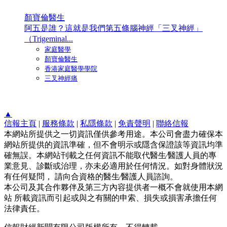
顏寶倫醫生
阿五是誰？這就是我們第五條腦神經「三叉神經」
（Trigeminal...
家庭醫學
顏寶倫醫生
香港家庭醫學學院
三叉神經痛
▲
信報主頁
|
服務條款
|
私隱條款
|
免責聲明
|
聯絡信報
本網站所提供之一切資訊僅供參考用途。本公司會盡力確保本
網站所提供的資訊準確，但不會明示或隱含保證該等資訊均準
確無誤。本網站刊載之任何資訊不能取代醫生∕醫護人員的專
業意見、診斷或治理，亦未必適用於任何情況。如對身體狀況
有任何疑問， 請向合資格的醫生∕醫護人員諮詢。
本公司及其合作夥伴及第三方內容提供者一概不會就使用本網
站 所載資訊而引起或與之有關的申索、損失或損害承擔任何
法律責任。