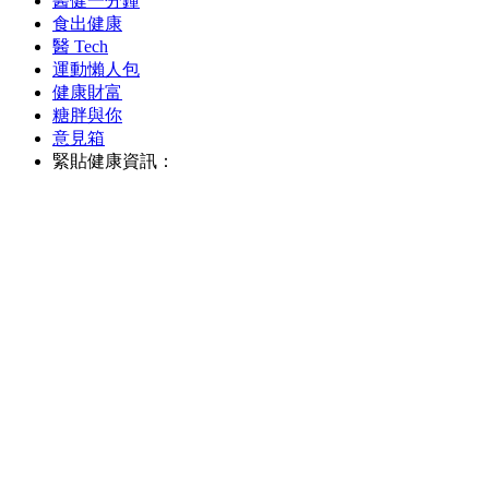
醫健一分鐘
食出健康
醫 Tech
運動懶人包
健康財富
糖胖與你
意見箱
緊貼健康資訊：