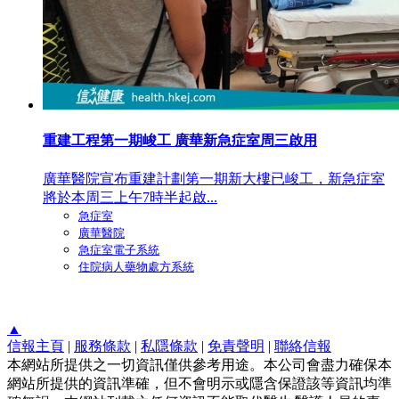
重建工程第一期峻工 廣華新急症室周三啟用
廣華醫院宣布重建計劃第一期新大樓已峻工，新急症室
將於本周三上午7時半起啟...
急症室
廣華醫院
急症室電子系統
住院病人藥物處方系統
▲
信報主頁
|
服務條款
|
私隱條款
|
免責聲明
|
聯絡信報
本網站所提供之一切資訊僅供參考用途。本公司會盡力確保本
網站所提供的資訊準確，但不會明示或隱含保證該等資訊均準