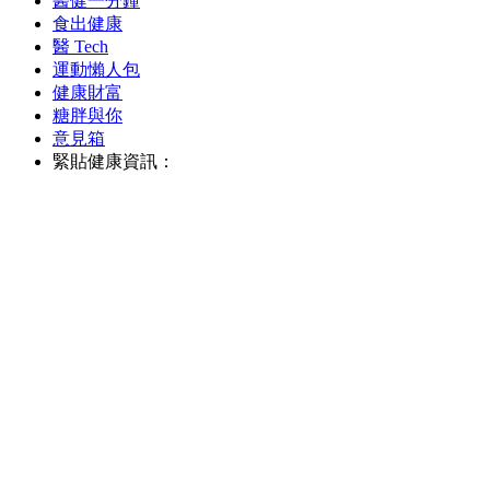
醫健一分鐘
食出健康
醫 Tech
運動懶人包
健康財富
糖胖與你
意見箱
緊貼健康資訊：