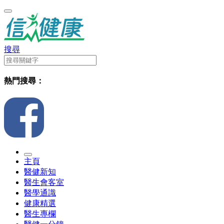
搜尋
熱門搜尋：
主頁
醫健新知
醫生會客室
醫學通識
健康精選
醫生專欄