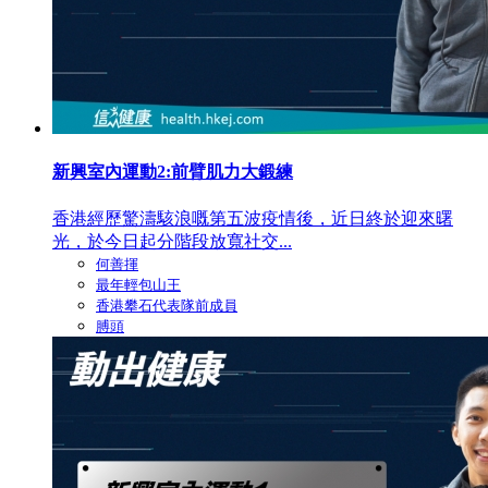
新興室內運動2:前臂肌力大鍛練
香港經歷驚濤駭浪嘅第五波疫情後，近日終於迎來曙
光，於今日起分階段放寬社交...
何善揮
最年輕包山王
香港攀石代表隊前成員
膊頭