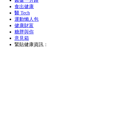
醫健一分鐘
食出健康
醫 Tech
運動懶人包
健康財富
糖胖與你
意見箱
緊貼健康資訊：