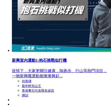
新興室內運動1:抱石挑戰似打機
疫情下，大家更關注健康，除跑步、行山等熱門項目，
一啲新興嘅運動都漸漸興起...
何善揮
最年輕包山王
香港攀石代表隊前成員
膊頭