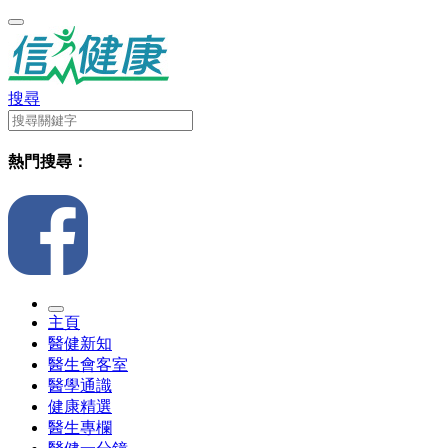
搜尋
熱門搜尋：
主頁
醫健新知
醫生會客室
醫學通識
健康精選
醫生專欄