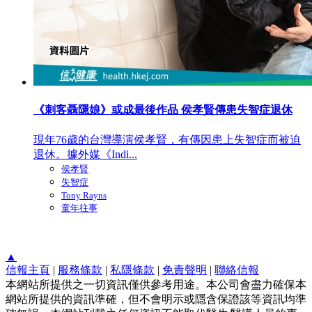
《刺客聶隱娘》或成最後作品 侯孝賢傳患失智症退休
現年76歲的台灣導演侯孝賢，有傳因患上失智症而被迫
退休。據外媒《Indi...
侯孝賢
失智症
Tony Rayns
童年往事
▲
信報主頁
|
服務條款
|
私隱條款
|
免責聲明
|
聯絡信報
本網站所提供之一切資訊僅供參考用途。本公司會盡力確保本
網站所提供的資訊準確，但不會明示或隱含保證該等資訊均準