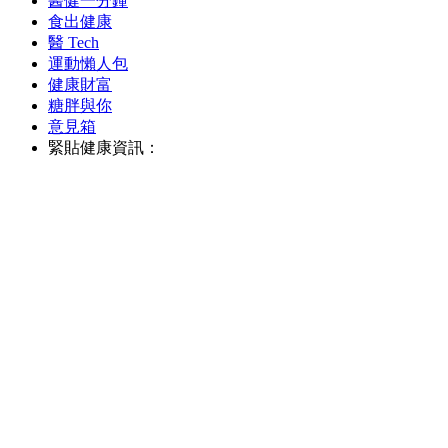
醫健一分鐘
食出健康
醫 Tech
運動懶人包
健康財富
糖胖與你
意見箱
緊貼健康資訊：