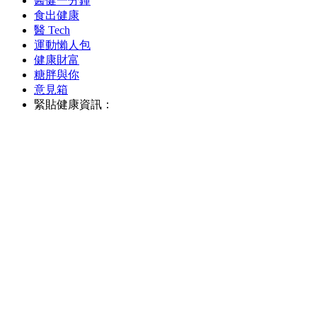
醫健一分鐘
食出健康
醫 Tech
運動懶人包
健康財富
糖胖與你
意見箱
緊貼健康資訊：