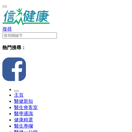
搜尋
熱門搜尋：
主頁
醫健新知
醫生會客室
醫學通識
健康精選
醫生專欄