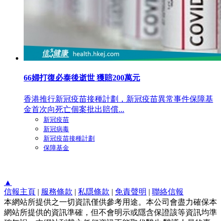
66婦打復必泰後逝世 獲賠200萬元
香港推行新冠疫苗接種計劃，新冠疫苗異常事件保障基
金首次向死亡個案批出賠償...
新冠疫苗
新冠病毒
新冠疫苗接種計劃
保障基金
▲
信報主頁
|
服務條款
|
私隱條款
|
免責聲明
|
聯絡信報
本網站所提供之一切資訊僅供參考用途。本公司會盡力確保本
網站所提供的資訊準確，但不會明示或隱含保證該等資訊均準