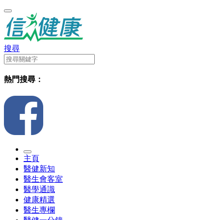
搜尋
熱門搜尋：
主頁
醫健新知
醫生會客室
醫學通識
健康精選
醫生專欄