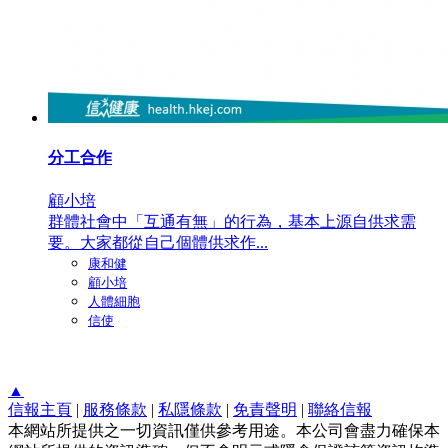
分工合作
顧小培
群體社會中「互通有無」的行為，基本上源自供求需
要。大家都從自己個體供求作...
康和健
顧小培
人體細胞
信使
▲
信報主頁
|
服務條款
|
私隱條款
|
免責聲明
|
聯絡信報
本網站所提供之一切資訊僅供參考用途。本公司會盡力確保本