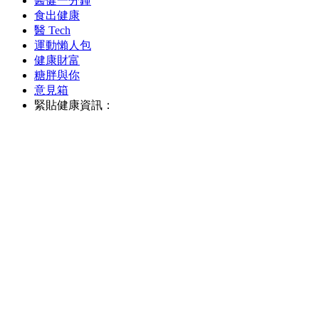
醫健一分鐘
食出健康
醫 Tech
運動懶人包
健康財富
糖胖與你
意見箱
緊貼健康資訊：