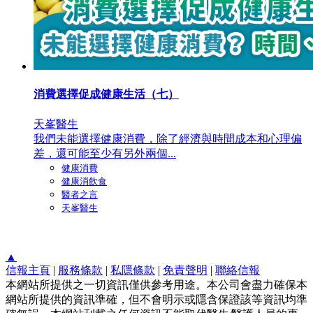
消費選擇促成健康生活（七）
天峯醫生
我們未能選擇健康消費，除了經濟與時間成本和心理偏
差，還可能至少有另外兩個...
健康消費
健康消飲食
醫者之言
天峯醫生
▲
信報主頁
|
服務條款
|
私隱條款
|
免責聲明
|
聯絡信報
本網站所提供之一切資訊僅供參考用途。本公司會盡力確保本
網站所提供的資訊準確，但不會明示或隱含保證該等資訊均準