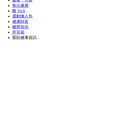
醫健一分鐘
食出健康
醫 Tech
運動懶人包
健康財富
糖胖與你
意見箱
緊貼健康資訊：