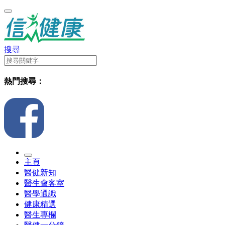
搜尋
熱門搜尋：
主頁
醫健新知
醫生會客室
醫學通識
健康精選
醫生專欄