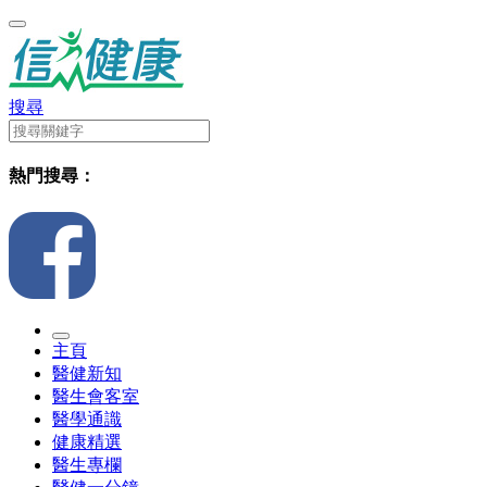
搜尋
熱門搜尋：
主頁
醫健新知
醫生會客室
醫學通識
健康精選
醫生專欄