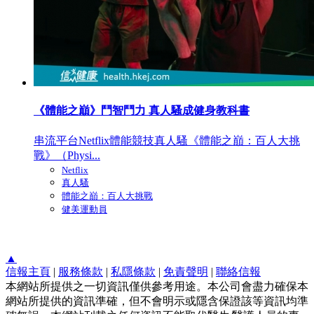
《體能之巔》鬥智鬥力 真人騷成健身教科書
串流平台Netflix體能競技真人騷《體能之巔：百人大挑
戰》（Physi...
Netflix
真人騷
體能之巔：百人大挑戰
健美運動員
▲
信報主頁
|
服務條款
|
私隱條款
|
免責聲明
|
聯絡信報
本網站所提供之一切資訊僅供參考用途。本公司會盡力確保本
網站所提供的資訊準確，但不會明示或隱含保證該等資訊均準