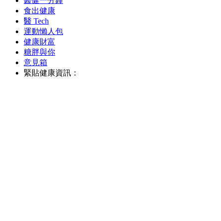
醫健一分鐘
食出健康
醫 Tech
運動懶人包
健康財富
糖胖與你
意見箱
緊貼健康資訊：