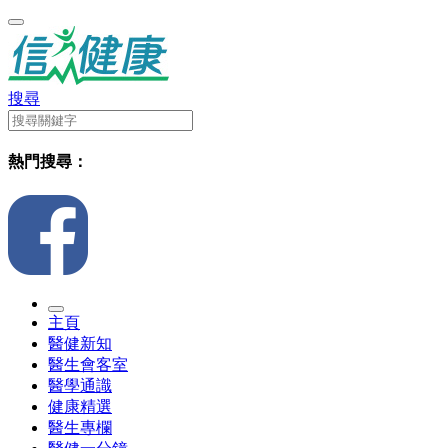
搜尋
熱門搜尋：
主頁
醫健新知
醫生會客室
醫學通識
健康精選
醫生專欄