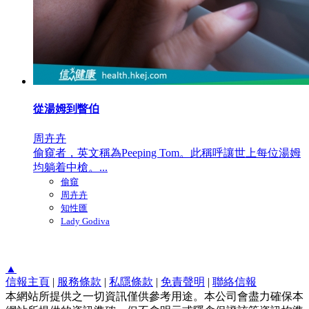
從湯姆到瞥伯
周卉卉
偷窺者，英文稱為Peeping Tom。此稱呼讓世上每位湯姆
均躺着中槍。...
偷窺
周卉卉
知性匯
Lady Godiva
▲
信報主頁
|
服務條款
|
私隱條款
|
免責聲明
|
聯絡信報
本網站所提供之一切資訊僅供參考用途。本公司會盡力確保本