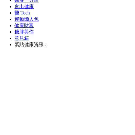
醫健一分鐘
食出健康
醫 Tech
運動懶人包
健康財富
糖胖與你
意見箱
緊貼健康資訊：