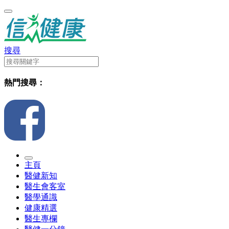
搜尋
熱門搜尋：
主頁
醫健新知
醫生會客室
醫學通識
健康精選
醫生專欄