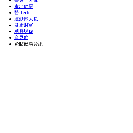
醫健一分鐘
食出健康
醫 Tech
運動懶人包
健康財富
糖胖與你
意見箱
緊貼健康資訊：