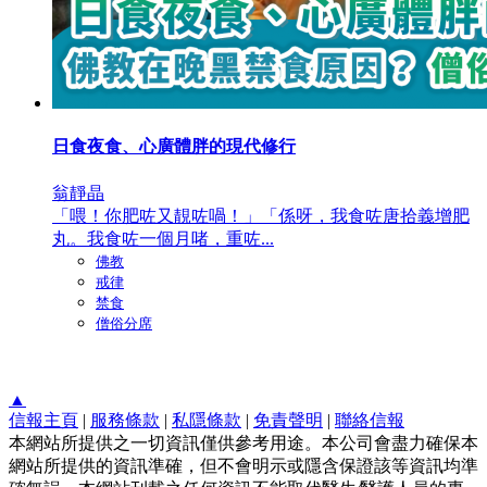
日食夜食、心廣體胖的現代修行
翁靜晶
「喂！你肥咗又靚咗喎！」「係呀，我食咗唐拾義增肥
丸。我食咗一個月啫，重咗...
佛教
戒律
禁食
僧俗分席
▲
信報主頁
|
服務條款
|
私隱條款
|
免責聲明
|
聯絡信報
本網站所提供之一切資訊僅供參考用途。本公司會盡力確保本
網站所提供的資訊準確，但不會明示或隱含保證該等資訊均準