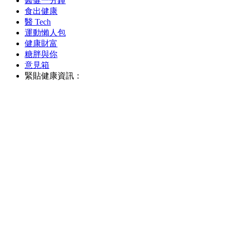
醫健一分鐘
食出健康
醫 Tech
運動懶人包
健康財富
糖胖與你
意見箱
緊貼健康資訊：