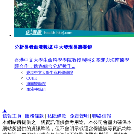
分析長者血液數據 中大發現長壽關鍵
香港中文大學生命科學學院教授周熙文團隊與海南醫學
院合作，透過綜合分析數千...
香港中文大學生命科學學院
CUHK
海南醫學院
血液轉錄組
▲
信報主頁
|
服務條款
|
私隱條款
|
免責聲明
|
聯絡信報
本網站所提供之一切資訊僅供參考用途。本公司會盡力確保本
網站所提供的資訊準確，但不會明示或隱含保證該等資訊均準