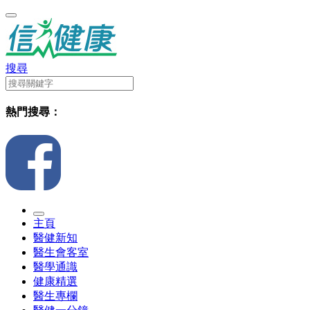
搜尋
熱門搜尋：
主頁
醫健新知
醫生會客室
醫學通識
健康精選
醫生專欄