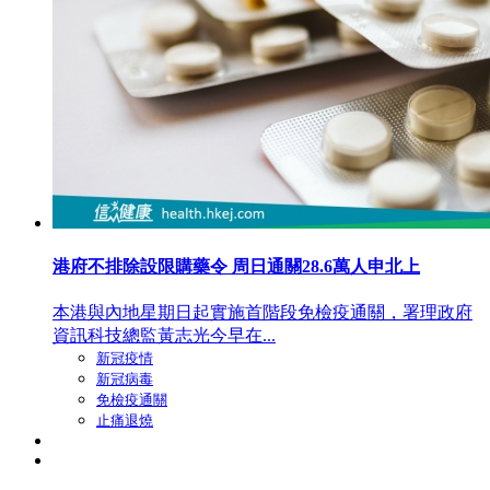
港府不排除設限購藥令 周日通關28.6萬人申北上
本港與內地星期日起實施首階段免檢疫通關，署理政府
資訊科技總監黃志光今早在...
新冠疫情
新冠病毒
免檢疫通關
止痛退燒