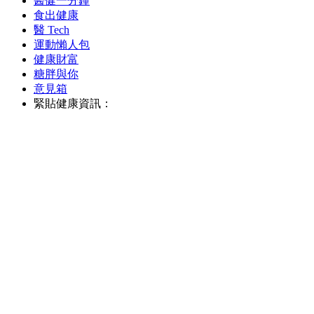
醫健一分鐘
食出健康
醫 Tech
運動懶人包
健康財富
糖胖與你
意見箱
緊貼健康資訊：