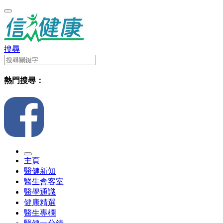
搜尋
熱門搜尋：
主頁
醫健新知
醫生會客室
醫學通識
健康精選
醫生專欄