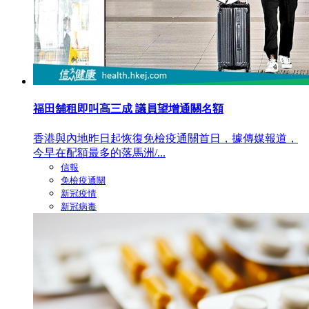
福田舖租即叫高三成 議員望增通關名額
香港與內地昨日起恢復免檢疫通關首日，據傳媒報道，
今早在配額最多的落馬洲/...
信報
免檢疫通關
新冠疫情
新冠病毒