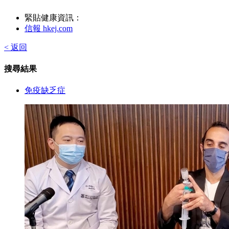
緊貼健康資訊：
信報 hkej.com
< 返回
搜尋結果
免疫缺乏症