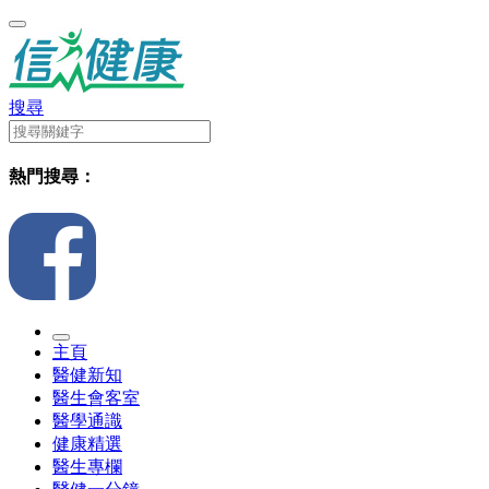
搜尋
熱門搜尋：
主頁
醫健新知
醫生會客室
醫學通識
健康精選
醫生專欄