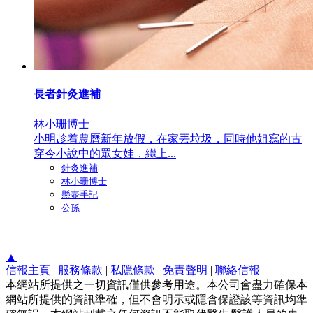
長者針灸進補
林小珊博士
小明趁着農曆新年放假，在家丟垃圾，同時他姐寫的古
穿今小說中的眾女娃，繼上...
針灸進補
林小珊博士
懸壺手記
公孫
▲
信報主頁
|
服務條款
|
私隱條款
|
免責聲明
|
聯絡信報
本網站所提供之一切資訊僅供參考用途。本公司會盡力確保本
網站所提供的資訊準確，但不會明示或隱含保證該等資訊均準