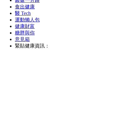
醫健一分鐘
食出健康
醫 Tech
運動懶人包
健康財富
糖胖與你
意見箱
緊貼健康資訊：