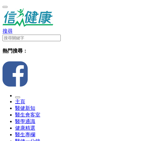
搜尋
熱門搜尋：
主頁
醫健新知
醫生會客室
醫學通識
健康精選
醫生專欄