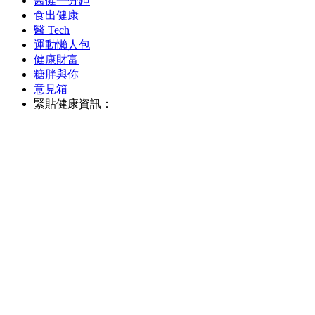
醫健一分鐘
食出健康
醫 Tech
運動懶人包
健康財富
糖胖與你
意見箱
緊貼健康資訊：