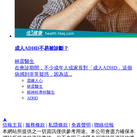
成人ADHD不易被診斷？
林震醫生
在會診期間，不少成年人或家長對「成人ADHD」這個
病感到非常疑惑，因為這...
震瞰人心
林震醫生
精神科專科醫生
ADHD
▲
信報主頁
|
服務條款
|
私隱條款
|
免責聲明
|
聯絡信報
本網站所提供之一切資訊僅供參考用途。本公司會盡力確保本