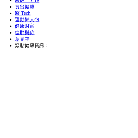
醫健一分鐘
食出健康
醫 Tech
運動懶人包
健康財富
糖胖與你
意見箱
緊貼健康資訊：