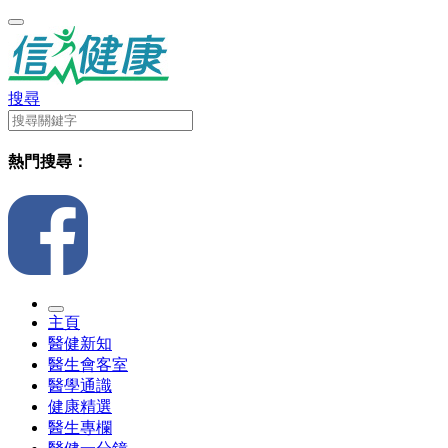
搜尋
熱門搜尋：
主頁
醫健新知
醫生會客室
醫學通識
健康精選
醫生專欄