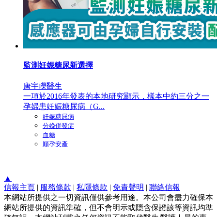
監測妊娠糖尿新選擇
唐宇嶸醫生
一項於2016年發表的本地研究顯示，樣本中約三分之一
孕婦患妊娠糖尿病（G...
妊娠糖尿病
分娩併發症
血糖
順孕安產
▲
信報主頁
|
服務條款
|
私隱條款
|
免責聲明
|
聯絡信報
本網站所提供之一切資訊僅供參考用途。本公司會盡力確保本
網站所提供的資訊準確，但不會明示或隱含保證該等資訊均準