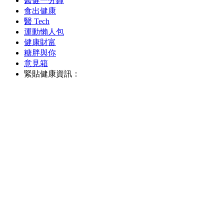
醫健一分鐘
食出健康
醫 Tech
運動懶人包
健康財富
糖胖與你
意見箱
緊貼健康資訊：