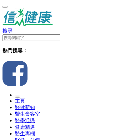
搜尋
熱門搜尋：
主頁
醫健新知
醫生會客室
醫學通識
健康精選
醫生專欄