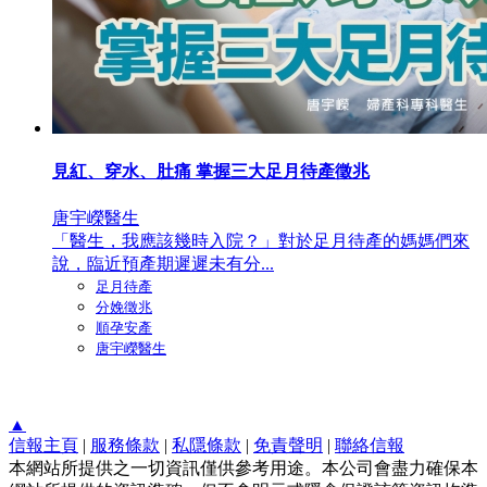
見紅、穿水、肚痛 掌握三大足月待產徵兆
唐宇嶸醫生
「醫生，我應該幾時入院？」對於足月待產的媽媽們來
說，臨近預產期遲遲未有分...
足月待產
分娩徵兆
順孕安產
唐宇嶸醫生
▲
信報主頁
|
服務條款
|
私隱條款
|
免責聲明
|
聯絡信報
本網站所提供之一切資訊僅供參考用途。本公司會盡力確保本