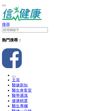
搜尋
熱門搜尋：
主頁
醫健新知
醫生會客室
醫學通識
健康精選
醫生專欄