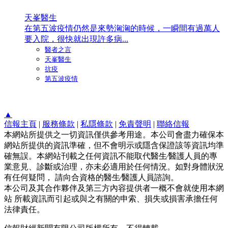
天峯醫生
在第五波疫情仍然是來勢洶洶的時候，一瞬間有過萬人
要入院，很快就出現許多病...
醫者之言
天峯醫生
抗疫
第五波疫情
▲
信報主頁
|
服務條款
|
私隱條款
|
免責聲明
|
聯絡信報
本網站所提供之一切資訊僅供參考用途。本公司會盡力確保本
網站所提供的資訊準確，但不會明示或隱含保證該等資訊均準
確無誤。本網站刊載之任何資訊不能取代醫生∕醫護人員的專
業意見、診斷或治理，亦未必適用於任何情況。如對身體狀況
有任何疑問， 請向合資格的醫生∕醫護人員諮詢。
本公司及其合作夥伴及第三方內容提供者一概不會就使用本網
站 所載資訊而引起或與之有關的申索、損失或損害承擔任何
法律責任。