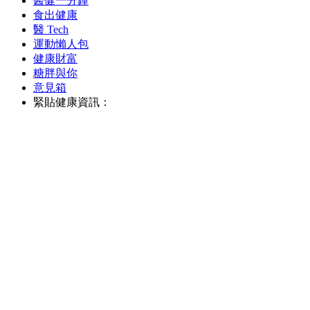
醫健一分鐘
食出健康
醫 Tech
運動懶人包
健康財富
糖胖與你
意見箱
緊貼健康資訊：