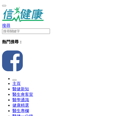
搜尋
熱門搜尋：
主頁
醫健新知
醫生會客室
醫學通識
健康精選
醫生專欄