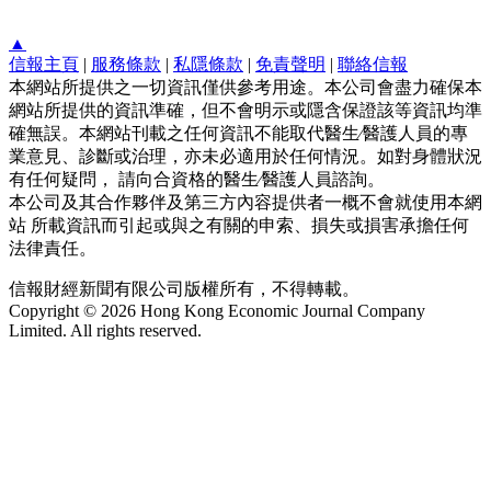
▲
信報主頁
|
服務條款
|
私隱條款
|
免責聲明
|
聯絡信報
本網站所提供之一切資訊僅供參考用途。本公司會盡力確保本
網站所提供的資訊準確，但不會明示或隱含保證該等資訊均準
確無誤。本網站刊載之任何資訊不能取代醫生∕醫護人員的專
業意見、診斷或治理，亦未必適用於任何情況。如對身體狀況
有任何疑問， 請向合資格的醫生∕醫護人員諮詢。
本公司及其合作夥伴及第三方內容提供者一概不會就使用本網
站 所載資訊而引起或與之有關的申索、損失或損害承擔任何
法律責任。
信報財經新聞有限公司版權所有，不得轉載。
Copyright © 2026 Hong Kong Economic Journal Company
Limited. All rights reserved.