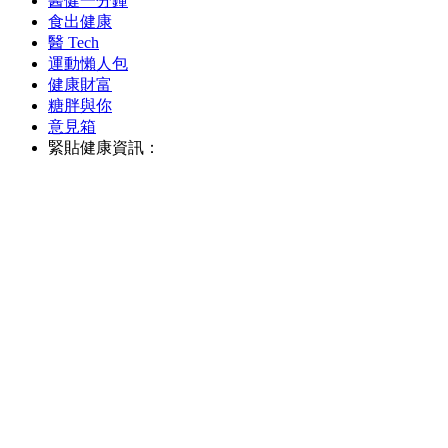
醫健一分鐘
食出健康
醫 Tech
運動懶人包
健康財富
糖胖與你
意見箱
緊貼健康資訊：