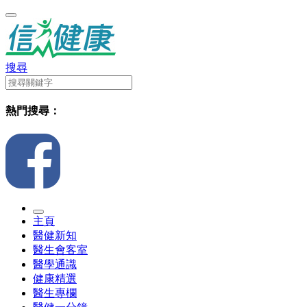
搜尋
熱門搜尋：
主頁
醫健新知
醫生會客室
醫學通識
健康精選
醫生專欄