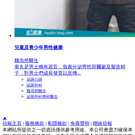
兒童及青少年男性健康
魏浩然醫生
睾丸是男士獨有器官，負責分泌男性荷爾蒙及製造精
子，對男士們成長發育以至傳...
泌尿心跡
泌尿外科
魏浩然醫生
泌尿外科專科醫生
▲
信報主頁
|
服務條款
|
私隱條款
|
免責聲明
|
聯絡信報
本網站所提供之一切資訊僅供參考用途。本公司會盡力確保本