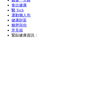
醫健一分鐘
食出健康
醫 Tech
運動懶人包
健康財富
糖胖與你
意見箱
緊貼健康資訊：