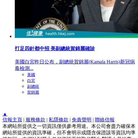
打足四針都中招 美副總統賀錦麗確診
美國白宮昨日公布，副總統賀錦麗(Kamala Harris)新冠病
毒檢測...
美國
白宮
副總統
賀錦麗
▲
信報主頁
|
服務條款
|
私隱條款
|
免責聲明
|
聯絡信報
本網站所提供之一切資訊僅供參考用途。本公司會盡力確保本
網站所提供的資訊準確，但不會明示或隱含保證該等資訊均準