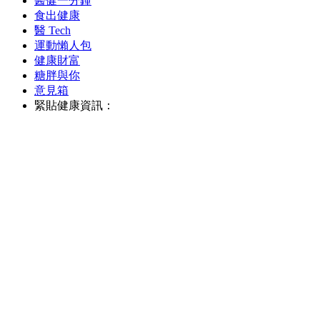
醫健一分鐘
食出健康
醫 Tech
運動懶人包
健康財富
糖胖與你
意見箱
緊貼健康資訊：