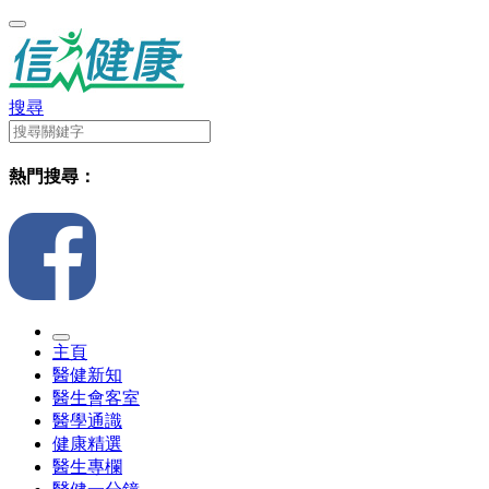
搜尋
熱門搜尋：
主頁
醫健新知
醫生會客室
醫學通識
健康精選
醫生專欄