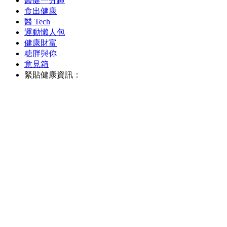
醫健一分鐘
食出健康
醫 Tech
運動懶人包
健康財富
糖胖與你
意見箱
緊貼健康資訊：