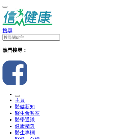
搜尋
熱門搜尋：
主頁
醫健新知
醫生會客室
醫學通識
健康精選
醫生專欄