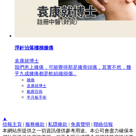
浮針治落樓梯膝痛
袁康就博士
我們患上膝痛，可能覺得那是膝骨頭痛，其實不然，幾
乎九成膝痛都是軟組織損傷...
膝痛
袁康就博士
氣療百病
半月板手術
▲
信報主頁
|
服務條款
|
私隱條款
|
免責聲明
|
聯絡信報
本網站所提供之一切資訊僅供參考用途。本公司會盡力確保本